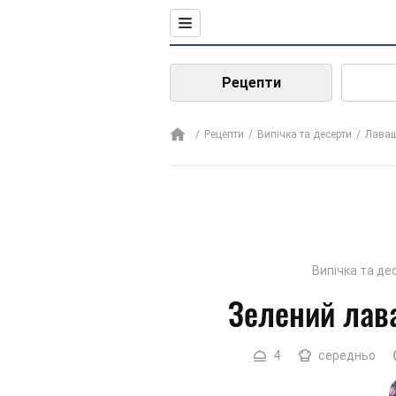
Рецепти
Рецепти
Випічка та десерти
Лава
Випічка та де
Зелений лав
4
середньо