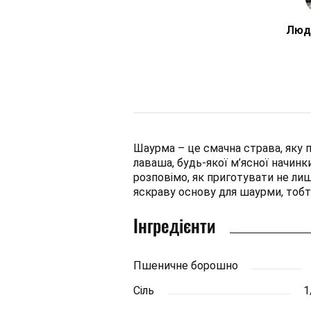
Люд
Шаурма – це смачна страва, яку 
лаваша, будь-якої м’ясної начинк
розповімо, як приготувати не лиш
яскраву основу для шаурми, тобт
Інгредієнти
Пшеничне борошно
Сіль
1