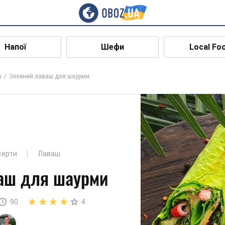
Напої
Шефи
Local Fo
ш
Зелений лаваш для шаурми
серти
Лаваш
аш для шаурми
90
4