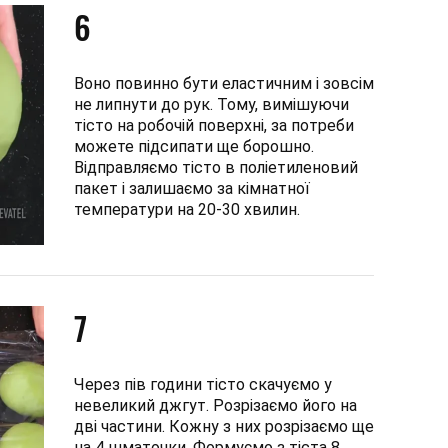
6
Воно повинно бути еластичним і зовсім
не липнути до рук. Тому, вимішуючи
тісто на робочій поверхні, за потреби
можете підсипати ще борошно.
Відправляємо тісто в поліетиленовий
пакет і залишаємо за кімнатної
температури на 20-30 хвилин.
7
Через пів години тісто скачуємо у
невеликий джгут. Розрізаємо його на
дві частини. Кожну з них розрізаємо ще
на 4 шматочки. Формуємо з тіста 8