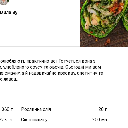
мила Ву
полюбляють практично всі. Готується вона з
и, улюбленого соусу та овочів. Сьогодні ми вам
е смачну, а й надзвичайно красиву, апетитну та
о лаваш.
360 г
Рослинна олія
20 г
/2 ч. л.
Сік шпинату
200 мл