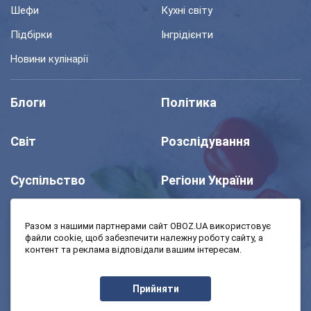
Шефи
Кухні світу
Підбірки
Інгрідієнти
Новини кулінарії
Блоги
Політика
Світ
Розслідування
Суспільство
Регіони України
Шоу
Спорт
Разом з нашими партнерами сайт OBOZ.UA використовує
файли cookie, щоб забезпечити належну роботу сайту, а
контент та реклама відповідали вашим інтересам.
Моя школа
Авто
Прийняти
MedOboz
Економіка