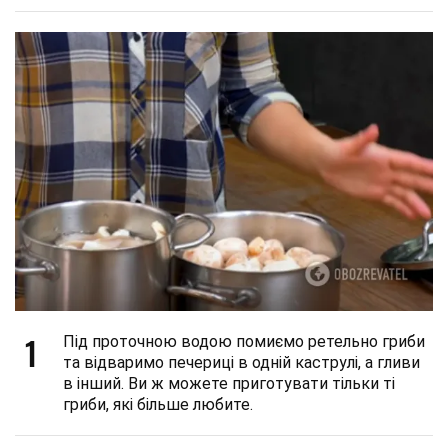
1
Під проточною водою помиємо ретельно гриби
та відваримо печериці в одній каструлі, а гливи
в інший. Ви ж можете приготувати тільки ті
гриби, які більше любите.