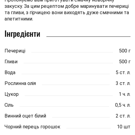
закуску. За цим рецептом добре маринувати печериці
та гливи, з гірчицею вони виходять дуже смачними та
апетитними.
Інгредієнти
Печериці
500 г
Гливи
500 г
Вода
5 ст. л.
Рослинна олія
3 ст. л.
Цукор
1 ч. л.
Сіль
0,5 ч. л.
Винний оцет білий
2 ст. л.
Чорний перець горошок
10 шт