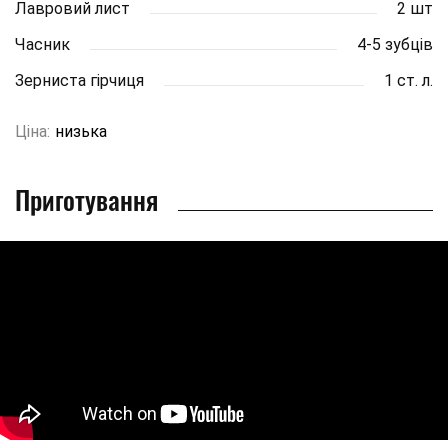
Лавровий лист
2 шт
Часник
4-5 зубців
Зерниста гірчиця
1 ст. л.
Ціна:
низька
Приготування