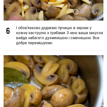
6
І обов'язково додаємо гірчицю в зернах у
кожну каструлю з грибами. З нею ваша закуска
вийде набагато духмянішою і смачнішою. Все
добре перемішуємо.