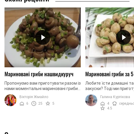
Мариновані гриби нашвидкуруч
Мариновані гриби за 5
Пропонуємо вам приготувати разом із
Любите їсти домашні та
нами моментальні мариновані гриби
закуски? Тоді ми приго
в домашніх умовах. Перед Новим
спеціально для вас ней
Вікторія Жмайло
Галина Курпікова
роком саме час приготувати смачну
простий і швидкий реце
6
25
5
4
середнь
закуску, яку ...
маринованих грибів.
4.5