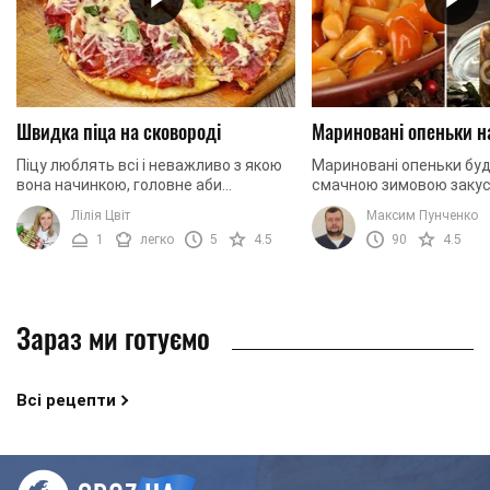
Швидка піца на сковороді
Мариновані опеньки н
Піцу люблять всі і неважливо з якою
Мариновані опеньки бу
вона начинкою, головне аби
смачною зимовою закус
побільше. В такому випадку, що може
приготуємо їх разом!
Лілія Цвіт
Максим Пунченко
бути краще, ніж приготувати її
1
легко
5
4.5
90
4.5
самостійно з ...
Зараз ми готуємо
Всі рецепти