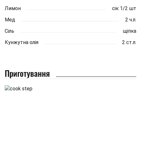
Лимон
сік 1/2 шт
Мед
2 ч.л.
Сіль
щіпка
Кунжутна олія
2 ст.л.
Приготування