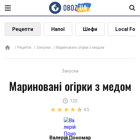
Рецепти
Напої
Шефи
Local Foo
Рецепти
Закуски
Мариновані огірки з медом
Закуски
Мариновані огірки з медом
120
4.5
Валерій Пономар