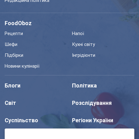
Редакційна політика
FoodOboz
Рецепти
Напої
Шефи
Кухні світу
Підбірки
Інгрідієнти
Новини кулінарії
Блоги
Політика
Світ
Розслідування
Суспільство
Регіони України
Шоу
Спорт