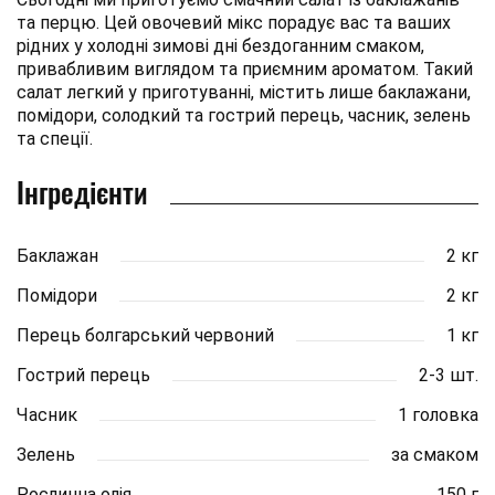
та перцю. Цей овочевий мікс порадує вас та ваших
рідних у холодні зимові дні бездоганним смаком,
привабливим виглядом та приємним ароматом. Такий
салат легкий у приготуванні, містить лише баклажани,
помідори, солодкий та гострий перець, часник, зелень
та спеції.
Інгредієнти
Баклажан
2 кг
Помідори
2 кг
Перець болгарський червоний
1 кг
Гострий перець
2-3 шт.
Часник
1 головка
Зелень
за смаком
Рослинна олія
150 г