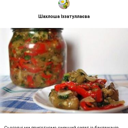
Шахлоша Іззатуллаєва
Сьогодні ми приготуємо смачний салат із баклажанів