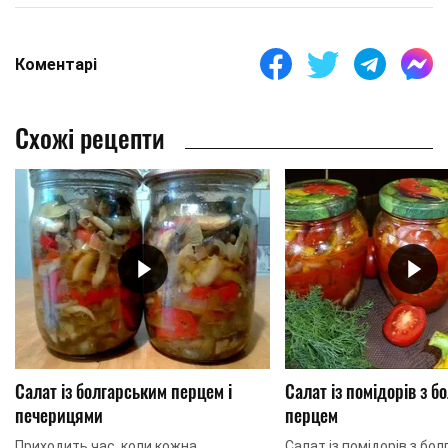
Коментарі
Схожі рецепти
Салат із болгарським перцем і
Салат із помідорів з б
печерицями
перцем
Приходить час, коли кожна
Салат із помідорів з бо