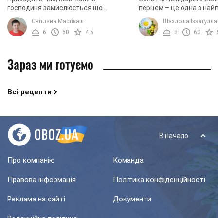
господиня замислюється що
перцем – це одна з най
смачненького заготовити на зиму.
закусок, яку вміє готув
Світлана Мастікаш
Шахлоша Іззатулла
Зараз звичайними маринованими
кожна господиня. Проте
6
60
4.5
8
60
печерицями нікого не здивуєш, а ...
досвідчені ...
Зараз ми готуємо
Всі рецепти
В начало
Про компанію
Команда
Правова інформація
Політика конфіденційності
Реклама на сайті
Документи