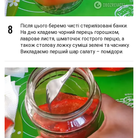
8
Після цього беремо чисті стерилізовані банки.
На дно кладемо чорний перець горошком,
лаврове листя, шматочок гострого перцю, а
також столову ложку суміші зелені та часнику.
Викладаємо перший шар салату – помідори.