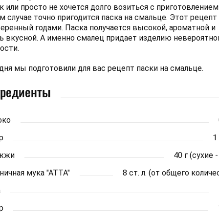
к или просто не хочется долго возиться с приготовлением 
м случае точно пригодится паска на смальце. Этот рецепт
еренный годами. Паска получается высокой, ароматной и
ь вкусной. А именно смалец придает изделию невероятно
ости.
дня мы подготовили для вас рецепт паски на смальце.
гредиенты
око
р
1 
жжи
40 г (сухие -
ичная мука "АТТА"
8 ст. л. (от общего количе
а
р