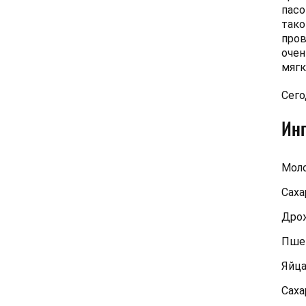
пасо
тако
пров
очен
мягк
Сего
Ин
Мол
Саха
Дро
Пшен
Яйц
Саха