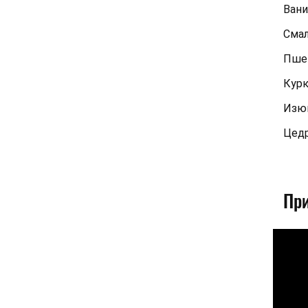
Вани
Сма
Пшен
Кур
Изю
Цедр
Пр