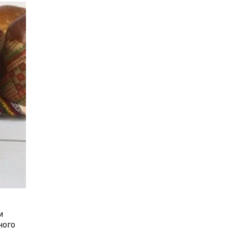
и
ного