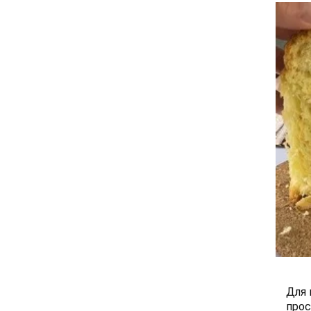
Для 
прос