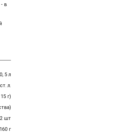
- в
й
0, 5 л
ст. л.
 15 г)
ства)
2 шт
160 г