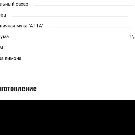
льный сахар
лец
ичная мука "АТТА"
кума
1\4
м
а лимона
иготовление