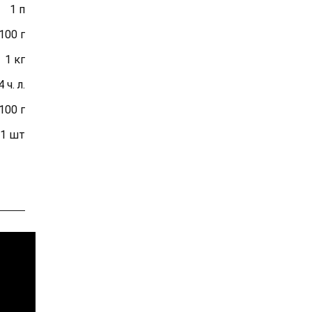
1 п
100 г
1 кг
 ч. л.
100 г
1 шт