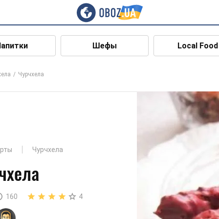
Напитки
Шефы
Local Food
хела
Чурчхела
ерты
Чурчхела
чхела
160
4