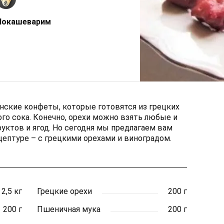
Покашеварим
инские конфеты, которые готовятся из грецких
го сока. Конечно, орехи можно взять любые и
уктов и ягод. Но сегодня мы предлагаем вам
цептуре – с грецкими орехами и виноградом.
2,5 кг
Грецкие орехи
200 г
200 г
Пшеничная мука
200 г