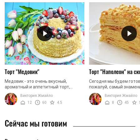
Торт "Медовик"
Торт "Наполеон" на с
Медовик - это очень вкусный,
Сегодня мы будем готов
ароматный и аппетитный торт,
пожалуй, самый знамен
рецепт которого известен уже на
император. Да, мы имее
Виктория Жмайло
Виктория Жмайло
протяжении длительного времени.
именно торт Наполеон. 
12
60
4.5
8
45
Коржи для торта, ...
рецепт будет особенным,
Сейчас мы готовим