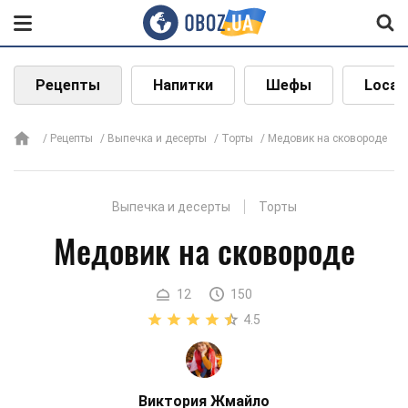
Рецепты
Напитки
Шефы
Local
Рецепты
Выпечка и десерты
Торты
Медовик на сковороде
Выпечка и десерты
Торты
Медовик на сковороде
12
150
4.5
Виктория Жмайло