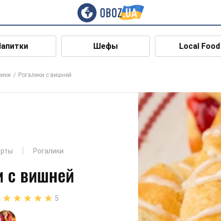
Напитки
Шефы
Local Food
лики
Рогалики с вишней
ерты
Рогалики
и с вишней
5