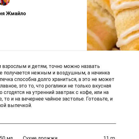
ия Жмайло
и взрослым и детям, точно можно назвать
ке получается нежным и воздушным, а начинка
печка способна долго храниться, а это не может
главное, это то, что рогалики не только вкусная
о сгодятся на утренний завтрак с кофе, или на
, то и на вечернее чайное застолье. Готовьте, и
ной выпечкой.
50 мл.
Сухие дрожжи
11 гр.