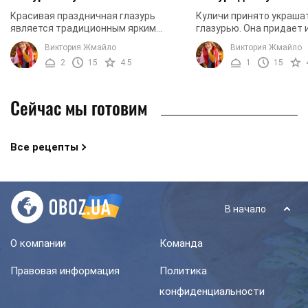
Красивая праздничная глазурь
Куличи принято украша
является традиционным ярким
глазурью. Она придает 
украшением пасочки. Хорошая
аппетитный вид. В этом
Виктория Жмайло
Виктория Жмайло
глазурь не крошиться и не липнет к
поделимся, как пригото
2
15
4.5
1
15
ножу при нарезании. Сделать ...
глазурь, ...
Сейчас мы готовим
Все рецепты
В начало
О компании
Команда
Правовая информация
Политика
конфиденциальности