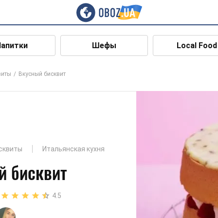
Напитки
Шефы
Local Food
виты
Вкусный бисквит
сквиты
Итальянская кухня
й бисквит
4.5