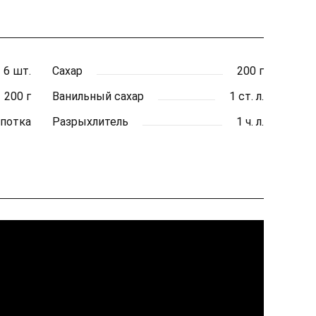
6 шт.
Сахар
200 г
200 г
Ванильный сахар
1 ст. л.
потка
Разрыхлитель
1 ч. л.