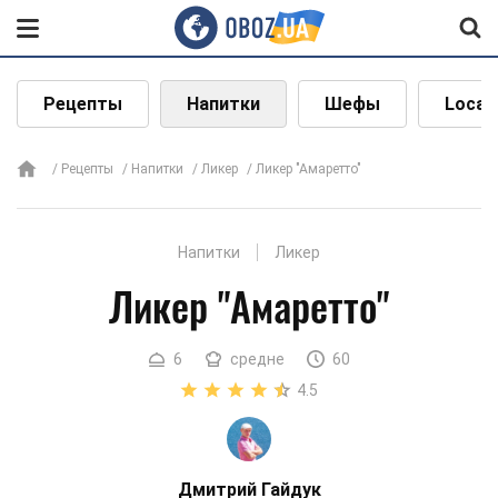
Рецепты
Напитки
Шефы
Local
Рецепты
Напитки
Ликер
Ликер "Амаретто"
Напитки
Ликер
Ликер "Амаретто"
6
средне
60
4.5
Дмитрий Гайдук