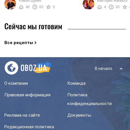
Роман Щукин
Виктория Жмайло
рецепт точно вам подойдет. Мы
напиток, и позволяет с
40
60
5
4
30
предлагаем вам ...
особенно вкусным. ...
Сейчас мы готовим
Все рецепты
В начало
О компании
Команда
Правовая информация
Политика
конфиденциальности
Реклама на сайте
Документы
Редакционная политика