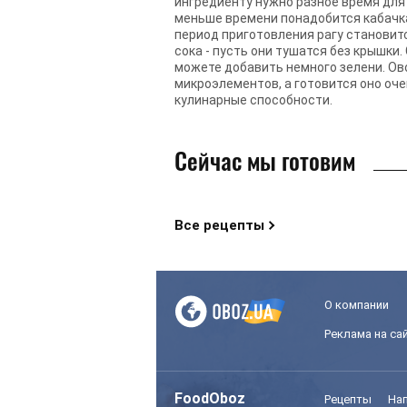
ингредиенту нужно разное время для
меньше времени понадобится кабачка
период приготовления рагу становитс
сока - пусть они тушатся без крышки
можете добавить немного зелени. Ово
микроэлементов, а готовится оно оч
кулинарные способности.
Сейчас мы готовим
Все рецепты
О компании
Реклама на са
FoodOboz
Рецепты
На