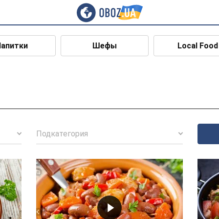
Напитки
Шефы
Local Food
Подкатегория