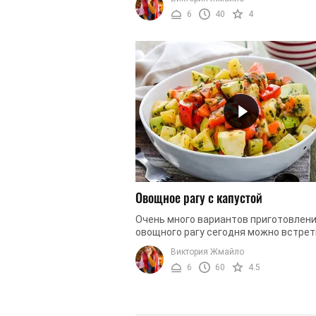
нежным и сочным. Предлагаем вам ...
6
40
4
Овощное рагу с капустой
Очень много вариантов приготовлен
овощного рагу сегодня можно встрет
соответственно, воплотить. Но готов
Виктория Жмайло
вы овощное рагу, в основе ...
6
60
4.5