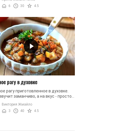
как гарнир к мясу. Также ...
6
30
4.5
ое рагу в духовке
е рагу приготовленное в духовке.
вучит заманчиво, а на вкус - просто
тительно. Сегодня мы приготовим
Виктория Жмайло
е рагу в горшочках, ...
3
40
4.5