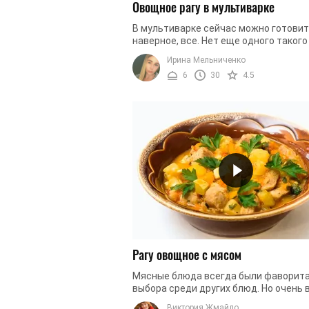
Овощное рагу в мультиварке
В мультиварке сейчас можно готовит
наверное, все. Нет еще одного такого
универсального приспособления, как
Ирина Мельниченко
мультиварка. Вы можете приготовить .
6
30
4.5
Рагу овощное с мясом
Мясные блюда всегда были фаворит
выбора среди других блюд. Но очень
приготовить мясо не только вкусным,
Виктория Жмайло