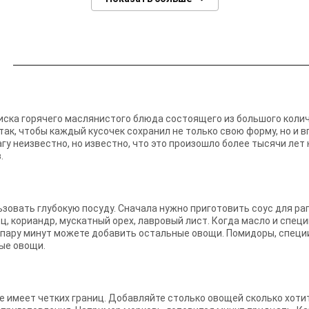
миска горячего маслянистого блюда состоящего из большого коли
ак, чтобы каждый кусочек сохранил не только свою форму, но и 
агу неизвестно, но известно, что это произошло более тысячи лет
.
зовать глубокую посуду. Сначала нужно приготовить соус для раг
ц, кориандр, мускатный орех, лавровый лист. Когда масло и спец
пару минут можете добавить остальные овощи. Помидоры, специи и
ые овощи.
 не имеет четких границ. Добавляйте столько овощей сколько хоти