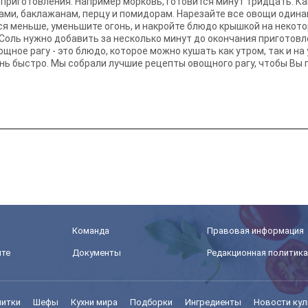
 приготовления. Например морковь, готовится минут тридцать. К
ми, баклажанам, перцу и помидорам. Нарезайте все овощи одинак
я меньше, уменьшите огонь, и накройте блюдо крышкой на некото
. Соль нужно добавить за несколько минут до окончания приготовл
щное рагу - это блюдо, которое можно кушать как утром, так и н
ень быстро. Мы собрали лучшие рецепты овощного рагу, чтобы Вы
Команда
Правовая информация
йте
Документы
Редакционная политика
питки
Шефы
Кухни мира
Подборки
Ингредиенты
Новости кул