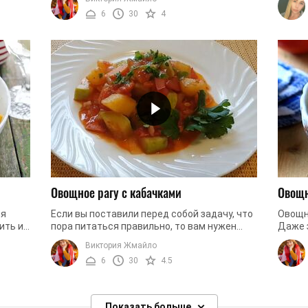
по вкусу, если вы ...
стол, 
6
30
4
Овощное рагу с кабачками
Овощн
ия
Если вы поставили перед собой задачу, что
Овощно
ить и,
пора питаться правильно, то вам нужен
Даже з
или ли
этот рецепт. Если вы решили устроить себе
восхи
Виктория Жмайло
разгрузочный день, то вам ...
овощно
6
30
4.5
Показать больше