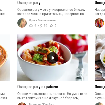
Овощное рагу
Овощн
ь,
Овощное рагу – это универсальное блюдо,
Навер
 же
которое можно приготовить, наверное, по
когда 
любому поводу. Очень полезно, быстро и
приго
Ирина Мельниченко
..
вкусно – три слова, которые ...
но при
6
30
5
Овощное рагу с грибами
Овощн
ами
Овощи – это, конечно, полезно. Но умеете ли
Овощно
 важно
вы готовить их еще и вкусно? Уверяем,
вкусн
 но
такое блюдо придется вам и вашим близким
блюд.
Виктория Жмайло