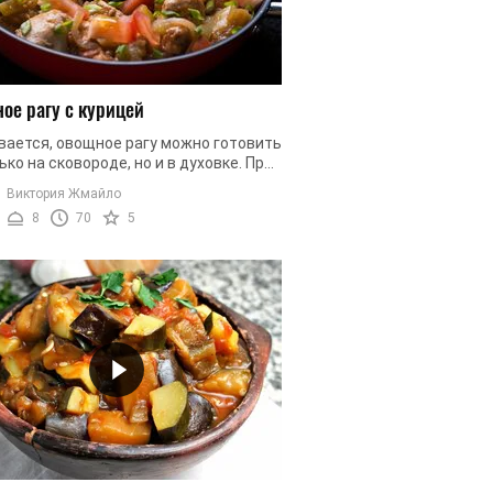
ое рагу с курицей
вается, овощное рагу можно готовить
ько на сковороде, но и в духовке. При
мы будем использовать рукав для
Виктория Жмайло
овления. Он позволит ...
8
70
5