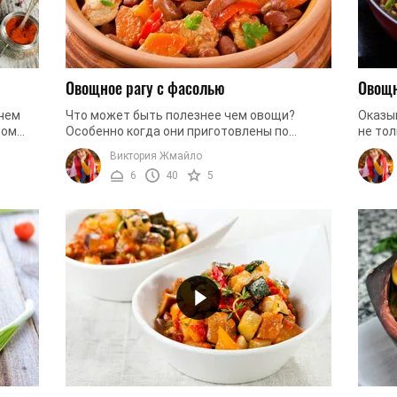
Овощное рагу с фасолью
Овощн
 чем
Что может быть полезнее чем овощи?
Оказы
дом
Особенно когда они приготовлены по
не тол
ия. И
рецепту овощного рагу. Сейчас многие
этом 
Виктория Жмайло
задумываются о том как правильно
пригот
6
40
5
питаться ...