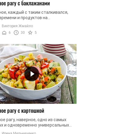
ое рагу с баклажанами
ное, каждый с таким сталкивался,
времени и продуктов на
товление блюда нет, а неожиданные,
Виктория Жмайло
ятные гости уже на пороге вашего ...
6
30
5
ое рагу с картошкой
е рагу, наверное, одно из самых
ых и одновременно универсальных
 Его можно подать и на праздничный
Ирина Мельниченко