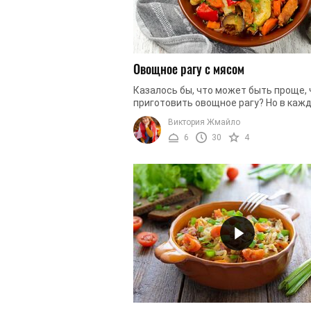
Овощное рагу с мясом
Казалось бы, что может быть проще,
приготовить овощное рагу? Но в каж
блюде есть свои нюансы приготовлен
Виктория Жмайло
для того, чтобы блюдо получилось ...
6
30
4