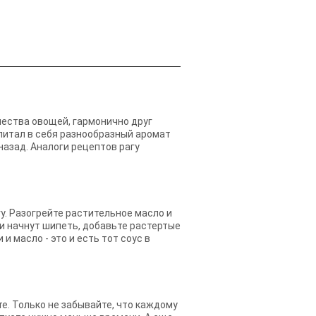
чества овощей, гармонично друг
впитал в себя разнообразный аромат
 назад. Аналоги рецептов рагу
у. Разогрейте растительное масло и
ии начнут шипеть, добавьте растертые
 масло - это и есть тот соус в
те. Только не забывайте, что каждому