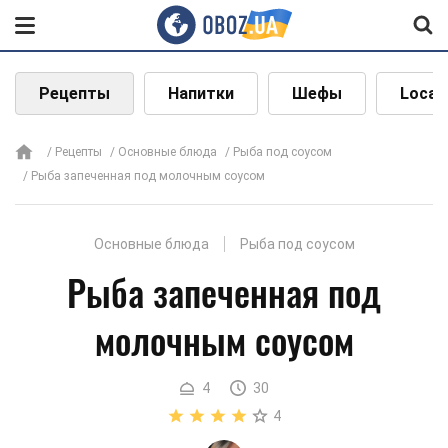
Рецепты
Напитки
Шефы
Local
Рецепты
Основные блюда
Рыба под соусом
Рыба запеченная под молочным соусом
Основные блюда
Рыба под соусом
Рыба запеченная под
молочным соусом
4
30
4