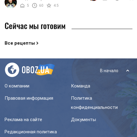
праздничный стол. Именно поэтому
5
60
4.5
мы хотим вам рассказать, ...
Сейчас мы готовим
Все рецепты
В начало
О компании
Команда
Правовая информация
Политика
конфиденциальности
Реклама на сайте
Документы
Редакционная политика