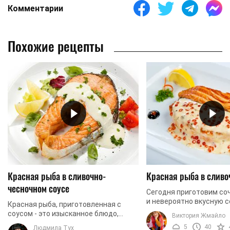
Комментарии
Похожие рецепты
Красная рыба в сливочно-
Красная рыба в сливо
чесночном соусе
Сегодня приготовим со
и невероятно вкусную с
Красная рыба, приготовленная с
духовке. В этом рецепт
соусом - это изысканное блюдо,
Виктория Жмайло
заправлять рыбу сливо
которое сможет украсить любой
5
40
Людмила Тух
который великолепно ...