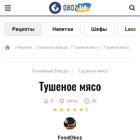
Рецепты
Напитки
Шефы
Local
Рецепты
Основные блюда
Тушеное мясо
Тушеное мясо
Основные блюда
Тушеное мясо
Тушеное мясо
4
легко
45
5
FoodOboz