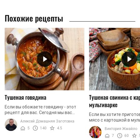
Похожие рецепты
Тушеная говядина
Тушеная свинина с ка
мультиварке
Если вы обожаете говядину - этот
рецепт для вас. Сегодня мы вас
Если вы хотите пригото
порадуем тушеной говядиной,
мясо с картошкой в ​​мул
Алексей Домашняя Заготовка
которая выйдет очень нежной,
этот рецепт для вас. М
5
140
4.5
Виктория Жмайло
мягкой и ароматной. Кроме ...
тушеную свинину с кар
7
60
Блюдо абсолютно ...