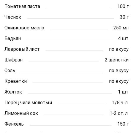
Томатная паста
100 г
Чеснок
30 г
Оливковое масло
250 мл
Бадьян
4 шт
Лавровый лист
по вкусу
Шафран
2 щепотки
Соль
по вкусу
Креветки
по вкусу
Желток
1 шт
Перец чили молотый
1/8 ч. л.
Лимонный сок
1-2 ст. л.
Фенхель
150 г