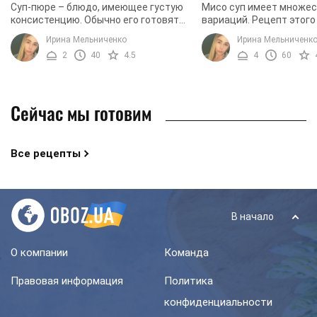
Суп-пюре – блюдо, имеющее густую
Мисо суп имеет множе
консистенцию. Обычно его готовят
вариаций. Рецепт этого
из разнообразных овощей, круп, мяса.
японского блюда может
Ирина Мельниченко
Ирина Мельниченк
Такой вариант блюда хорошо
себя рыбу, сыр тофу, в
2
40
4.5
4
60
использовать для ...
морепродукты. Что ...
Сейчас мы готовим
Все рецепты
В начало
О компании
Команда
Правовая информация
Политика
конфиденциальности