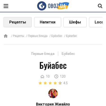
Рецепты
Напитки
Шефы
Local
Рецепты
Первые блюда
Буйабес
Буйабес
Первые блюда
Буйабес
Буйабес
10
120
4.5
Виктория Жмайло