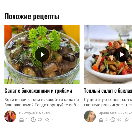
Похожие рецепты
Салат с баклажанами и грибами
Теплый салат с бакла
Хотите приготовить какой-то салат с
Существуют салаты, в 
баклажанами? Тогда порадуйте себя
главную роль играет не
и своих родных простым, но
ингредиент. К примеру, 
Виктория Жмайло
Ирина Мельниченк
невероятно вкусным и ароматным
или определенный овощ
1
20
4
2
60
блюдом, в основе ...
такие салаты, где ...