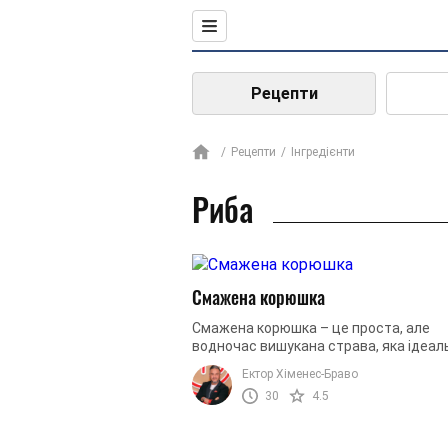
Рецепти
Рецепти
Інгредієнти
Риба
Смажена корюшка
Смажена корюшка – це проста, але
водночас вишукана страва, яка ідеал
підходить для тих, хто цінує хрустку
Ектор Хіменес-Браво
скоринку та ніжний смак риби. Її можна 
30
4.5