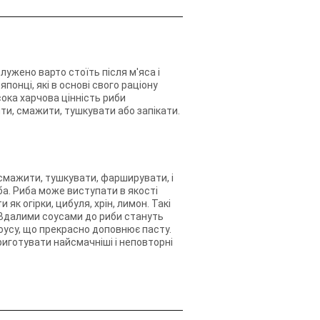
ужено варто стоїть після м'яса і
понці, які в основі свого раціону
ока харчова цінність риби
ти, смажити, тушкувати або запікати.
 смажити, тушкувати, фарширувати, і
ба. Риба може виступати в якості
к огірки, цибуля, хрін, лимон. Такі
 Вдалими соусами до риби стануть
 соусу, що прекрасно доповнює пасту.
риготувати найсмачніші і неповторні