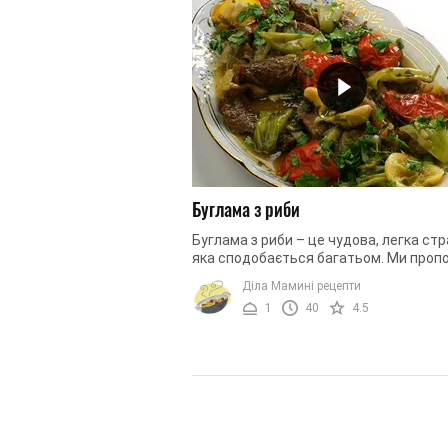
Буглама з риби
Буглама з риби – це чудова, легка стр
яка сподобається багатьом. Ми проп
досить простий і оригінальний рецепт
Діла Мамині рецепти
страва відмінно підійде ...
1
40
4.5