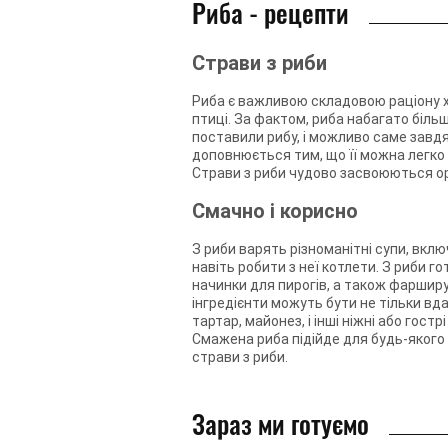
Риба - рецепти
Страви з риби
Риба є важливою складовою раціону х
птиці. За фактом, риба набагато більш
поставили рибу, і можливо саме завд
доповнюється тим, що її можна легко 
Страви з риби чудово засвоюються ор
Смачно і корисно
З риби варять різноманітні супи, вкл
навіть робити з неї котлети. З риби 
начинки для пирогів, а також фарширув
інгредієнти можуть бути не тільки в
тартар, майонез, і інші ніжні або гос
Смажена риба підійде для будь-якого
страви з риби.
Зараз ми готуємо