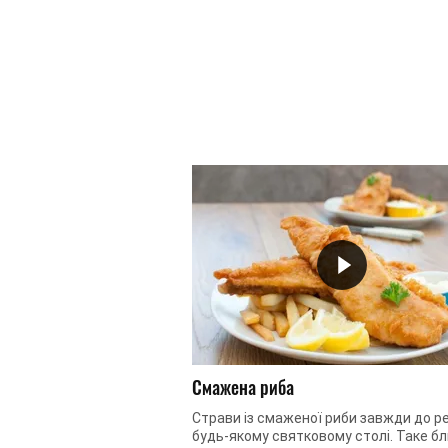
Смажена риба
Страви із смаженої риби завжди до ре
будь-якому святковому столі. Таке б