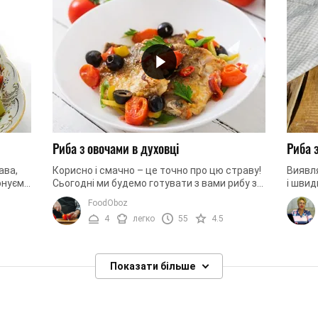
Риба з овочами в духовці
Риба 
ава,
Корисно і смачно – це точно про цю страву!
Виявля
онуємо
Сьогодні ми будемо готувати з вами рибу з
і швид
. Ця
овочами. Завдяки тому, що готувати таку
що з п
FoodOboz
страву ми будемо в ...
багато
4
легко
55
4.5
Показати більше