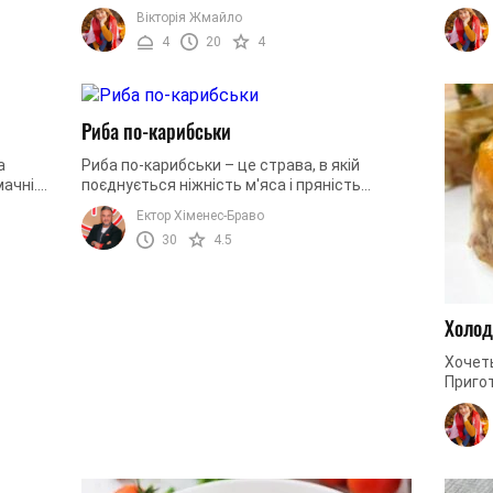
кусок.
закуски. До риби в вигляді основної страви
те, що
Вікторія Жмайло
добре підійдуть свіжі ...
прикра
4
20
4
Риба по-карибськи
а
Риба по-карибськи – це страва, в якій
ачні.
поєднується ніжність м'яса і пряність
рибу.
спецій. Особливої соковитості додає
Ектор Хіменес-Браво
овочева заправка. Таким чином ожна ...
30
4.5
Холод
Хочеть
Пригот
найшв
швидко