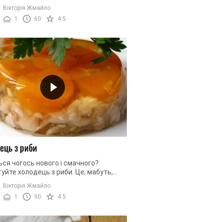
 потрібно. Апетитна, рум'яна рибка,
Вікторія Жмайло
шена овочами і зеленню ...
1
60
4.5
ець з риби
ся чогось нового і смачного?
уйте холодець з риби. Це, мабуть,
идший холодець в приготуванні. Риба
Вікторія Жмайло
 вариться, тому буде ...
1
90
4.5