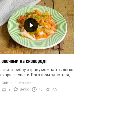
з овочами на сковороді
ється, рибну страву можна так легко
ко приготувати. Багатьом здається,
риготуванням страв з риби дуже
Світлана Чернова
 мороки. Але мимаємо ...
2
легко
40
4.5