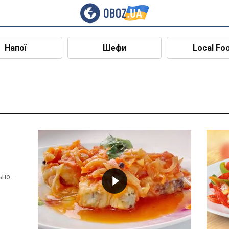
Напої
Шефи
Local Fo
ьно
...