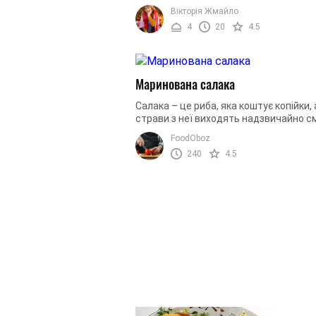
подають як основне, або ж в якості за
Вікторія Жмайло
Рибу можна обваляти не ...
4
20
4.5
Маринована салака
Салака – це риба, яка коштує копійки, 
страви з неї виходять надзвичайно см
Вдалим рішенням буде замаринувати 
FoodOboz
Вона вийде ароматною та ...
240
4.5