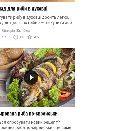
ад для риби в духовці
увати рибу в духовці досить легко.
 для цього потрібно — це купити або
и свіжу рибу, правильно підібрати
Вікторія Жмайло
и та спеції та ...
6
60
4.5
рована риба по-єврейськи
ься спробувати новий рецепт?
рована риба по-єврейськи - це саме