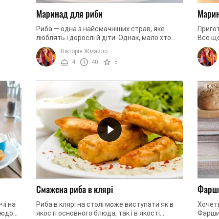
Маринад для риби
Марин
Риба — одна з найсмачніших страв, яке
Пригот
люблять і дорослі й діти. Однак, мало хто
Все що
знає, що правильний маринад може навіть
зловит
Вікторія Жмайло
найпростішу рибу перетворити ...
приправ
4
40
5
Смажена риба в клярі
Фарши
чі на
Риба в клярі на столі може виступати як в
Хочет
людо
якості основного блюда, так і в якості
Фарши