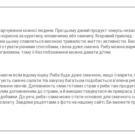
арчування кожної людини. При цьому даний продукт чомусь незасл
 корисна за курятину, яловичиниу або свинину. Яскравий приклад - я
яки цьому славляться високою тривалістю життя і активністю. Вис
готувати різними способами, і вона дуже смачна. Рибу можна вари
ганізмом, тому її без побоювання можна давати дітям.
ючаючи всім відому юшку. Риба буде дуже смачною, якщо її варити,
готують смачні салати. На закуску багатьом подобається в'ялена ри
ання овочів. Доповнюють смак готових страв з риби такі продукти я
далим доповненням до страви, а й використовуватися як прикраса.
трі добавки. До речі, риба і сама може стати основою для смачного
 салату. Завдяки рецептами з фото на нашому сайті, Ви зможете п