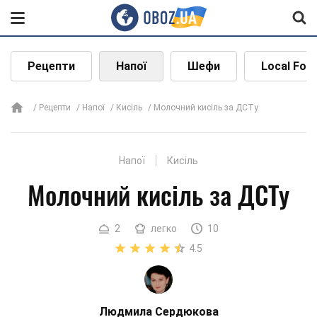
Рецепти
Напої
Шефи
Local Foo
Рецепти
Напої
Кисіль
Молочний кисіль за ДСТу
Напої
Кисіль
Молочний кисіль за ДСТу
2
легко
10
4.5
Людмила Сердюкова