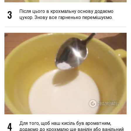
3
Після цього в крохмальну основу додаємо
цукор. Знову все гарненько перемішуємо.
4
Для того, щоб наш кисіль був ароматним,
додаємо до крохмалю ще ванілін або ванільний