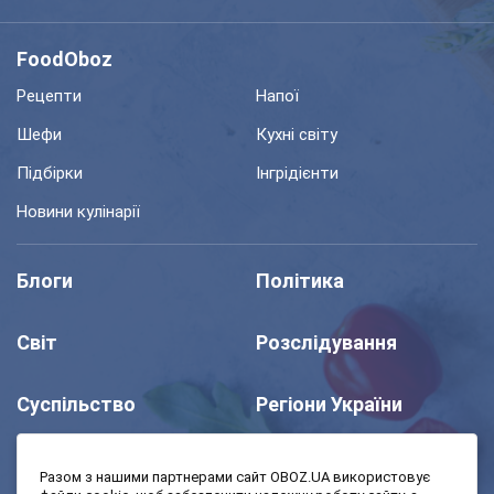
FoodOboz
Рецепти
Напої
Шефи
Кухні світу
Підбірки
Інгрідієнти
Новини кулінарії
Блоги
Політика
Світ
Розслідування
Суспільство
Регіони України
Шоу
Спорт
Разом з нашими партнерами сайт OBOZ.UA використовує