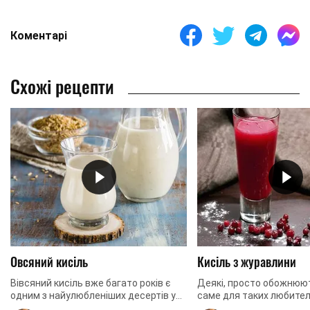
Коментарі
Схожі рецепти
Овсяний кисіль
Кисіль з журавлини
Вівсяний кисіль вже багато років є
Деякі, просто обожнюють
одним з найулюбленіших десертів у
саме для таких любител
багатьох родинах. Готувати цей
ягідного напою ми підг