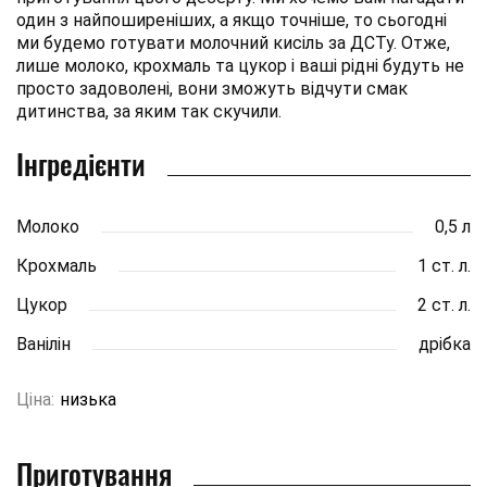
один з найпоширеніших, а якщо точніше, то сьогодні
ми будемо готувати молочний кисіль за ДСТу. Отже,
лише молоко, крохмаль та цукор і ваші рідні будуть не
просто задоволені, вони зможуть відчути смак
дитинства, за яким так скучили.
Інгредієнти
Молоко
0,5 л
Крохмаль
1 ст. л.
Цукор
2 ст. л.
Ванілін
дрібка
Ціна:
низька
Приготування