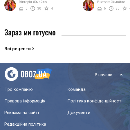
Вікторія Жмайло
Вікторія Жмайло
кисіль досить просто, більш того,
рецепт, щоб кожен зміг
5
30
4
6
35
собівартість ...
для себе і ...
Зараз ми готуємо
Всі рецепти
В начало
Про компанію
Команда
Правова інформація
Політика конфіденційності
Реклама на сайті
Документи
Редакційна політика