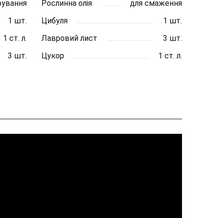
рування
Рослинна олія
для смаження
1 шт.
Цибуля
1 шт.
1 ст. л.
Лавровий лист
3 шт.
3 шт.
Цукор
1 ст. л.