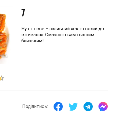
7
Ну от і все – заливний хек готовий до
вживання. Смачного вам і вашим
близьким!
Поділитись: