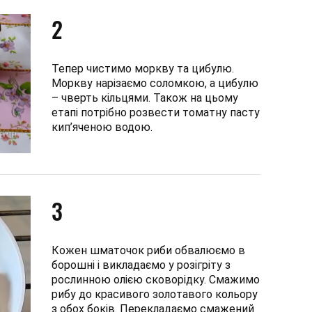
2
Тепер чистимо моркву та цибулю.
Моркву нарізаємо соломкою, а цибулю
– чверть кільцями. Також на цьому
етапі потрібно розвести томатну пасту
кип’яченою водою.
3
Кожен шматочок риби обвалюємо в
борошні і викладаємо у розігріту з
рослинною олією сковорідку. Смажимо
рибу до красивого золотавого кольору
з обох боків. Перекладаємо смажений