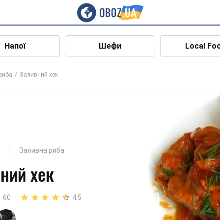
Напої
Шефи
Local Fo
риба
Заливний хек
Заливна риба
ний хек
60
4.5