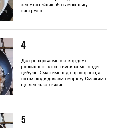
хек у сотейник або в маленьку
каструлю.
4
Далі розігріваємо сковорідку з
рослинною олією і висипаємо сюди
цибулю. Смажимо її до прозорості, а
потім сюди додаємо моркву. Смажимо
ще декілька хвилин.
5