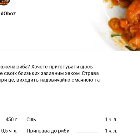
odOboz
 смажена риба? Хочете приготувати щось
те своїх близьких заливним хеком. Страва
опри це, виходить надзвичайно смачною та
450 г
Сіль
1 ч. л.
0,5 ч. л.
Приправа до риби
1 ч. л.