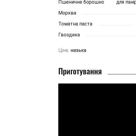
Пшеничне борошно
для пані
Морква
Томатна паста
Гвоздика
Ціна:
низька
Приготування