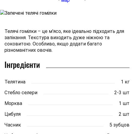
Телячі гомілки – це м'ясо, яке ідеально підходить для
запікання. Текстура виходить дуже ніжною та
соковитою. Особливо, якщо додати багато
різноманітних овочів.
Інгредієнти
Телятина
1 кг
Стебло селери
2-3 шт
Морква
1 шт
Цибуля
2 шт
Часник
5 зубцов