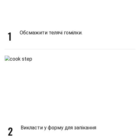
1
Обсмажити телячі гомілки.
2
Викласти у форму для запікання