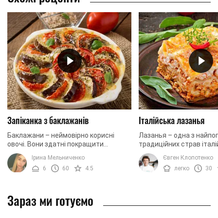
Запіканка з баклажанів
Італійська лазанья
Баклажани – неймовірно корисні
Лазанья – одна з найпо
овочі. Вони здатні покращити
традиційних страв італій
пам'ять, а також служать
її основі соковитий м'я
Ірина Мельниченко
Євген Клопотенко
прекрасним антиоксидантом. Крім
багато сиру і ніжне листк
6
60
4.5
легко
30
того, вживання баклажанів ...
Зараз ми готуємо