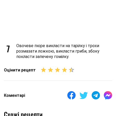
7
Овочеве пюре викласти на тарілку і трохи
розмазати ложкою, викласти гриби, збоку
покласти запечену гомілку.
Оцінити рецепт
Коментарі
Схожі рецепти