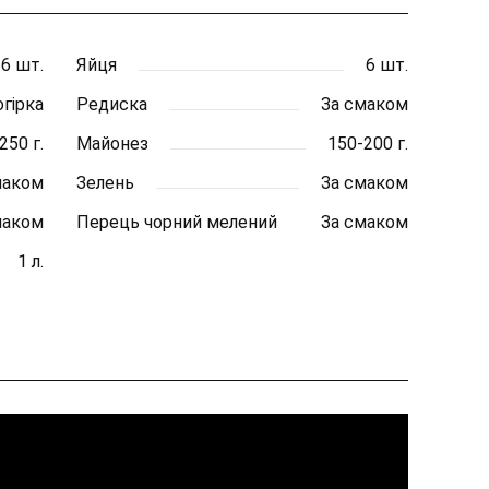
6 шт.
Яйця
6 шт.
огірка
Редиска
За смаком
250 г.
Майонез
150-200 г.
маком
Зелень
За смаком
маком
Перець чорний мелений
За смаком
1 л.