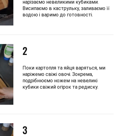
нарізаємо невеликими кубиками.
Висипаємо в каструльку, заливаємо її
водою і варимо до готовності.
2
Поки картопля та яйця варяться, ми
наріжемо свіжі овочі. Зокрема,
подрібнюємо ножем на невеликі
кубики свіжий огірок та редиску.
3