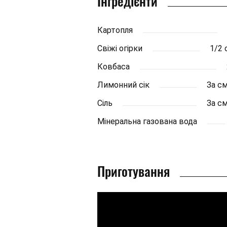
Інгредієнти
Картопля
Свіжі огірки
1/2 
Ковбаса
Лимонний сік
За с
Сіль
За с
Мінеральна газована вода
Приготування