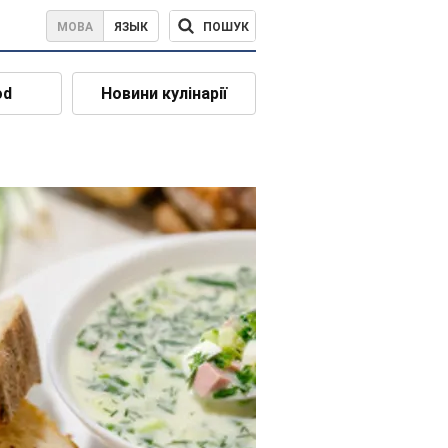
ПОШУК
МОВА
ЯЗЫК
od
Новини кулінарії