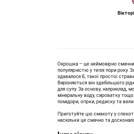
Віктор
Окрошка – це неймовірно смачни
популярністю у теплі пори року. З
здавалося б, такої простої страв
Вирізняється він здебільшого р
для супу. За основу, наприклад, м
мінеральну воду, сироватку тощо.
помідори, огірки, редиску та велик
Приготуйте цю смакоту у спекотні 
наскільки це смачно та досконал