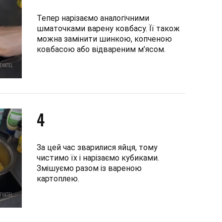
Тепер нарізаємо аналогічними
шматочками варену ковбасу. Її також
можна замінити шинкою, копченою
ковбасою або відвареним м’ясом.
4
За цей час зварилися яйця, тому
чистимо їх і нарізаємо кубиками.
Змішуємо разом із вареною
картоплею.