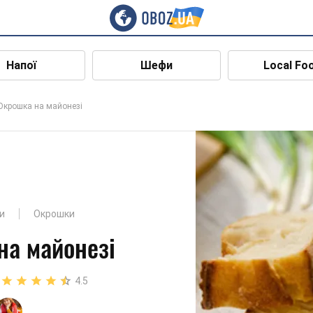
Напої
Шефи
Local Fo
Окрошка на майонезі
и
Окрошки
на майонезі
4.5