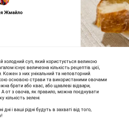
ія Жмайло
й холодний суп, який користується великою
агалом існує величезна кількість рецептів цієї,
и. Кожен з них унікальний та неповторний.
ідкою основою страви та використаними овочами
ожна брати або квас, або щавлеві відвари,
 А от з овочів, як правило, можна поєднувати
у кількість зелені.
дні і ваші рідні будуть в захваті від того,
о!