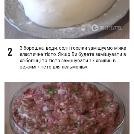
2
З борошна, води, солі і горілки замішуємо м'яке
еластичне тісто. Якщо Ви будете замішувати в
хлібопічці то тісто замішувати 17 хвилин в
режимі «тісто для пельменів».