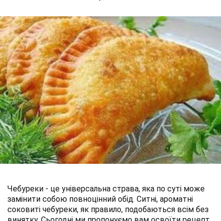
Чебуреки - це універсальна страва, яка по суті може
замінити собою повноцінний обід. Ситні, ароматні
соковиті чебуреки, як правило, подобаються всім без
винятку. Сьогодні ми пропонуємо вам освоїти рецепт