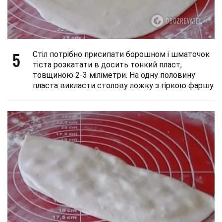
5
Стіл потрібно присипати борошном і шматочок
тіста розкатати в досить тонкий пласт,
товщиною 2-3 міліметри. На одну половину
пласта викласти столову ложку з гіркою фаршу.