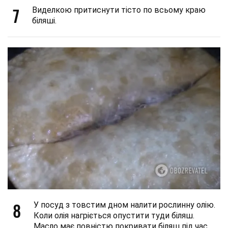
7
Виделкою притиснути тісто по всьому краю
біляші.
8
У посуд з товстим дном налити рослинну олію.
Коли олія нагріється опустити туди біляш.
Масло має повністю покривати біляш під час