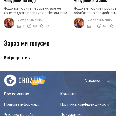
Чебуреки на воді
Чебуреки з м'ясом
Якщо ви любите чебуреки, але не
Якщо ви любите просту в
хочете довго возитися з тістом, вам
обов'язково сподобаєт
обов'язково сподобається цей
рецепт. Ми пропонуємо
Вікторія Жмайло
Вікторія Жмайло
рецепт. Ми пропонуємо вашій увазі
домашні чебуреки. Уніка
8
60
4.5
8
60
рецепт чебуреків ...
рецепта в ...
Зараз ми готуємо
Всі рецепти
В начало
Про компанію
Команда
Правова інформація
Політика конфіденційності
Реклама на сайті
Документи