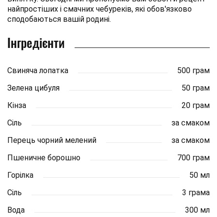
найпростіших і смачних чебуреків, які обов'язково
сподобаються вашій родині.
Інгредієнти
Свиняча лопатка
500 грам
Зелена цибуля
50 грам
Кінза
20 грам
Сіль
за смаком
Перець чорний мелений
за смаком
Пшеничне борошно
700 грам
Горілка
50 мл
Сіль
3 грама
Вода
300 мл