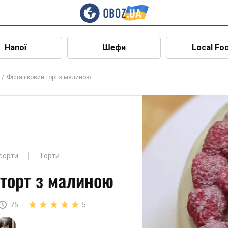
Напої
Шефи
Local Fo
Фісташковий торт з малиною
есерти
Торти
торт з малиною
75
5