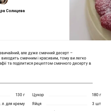
ра Солнцева
звичайний, але дуже смачний десерт –
н виходить смачним і красивим, тому ви легко
фії та поділитися рецептом смачного десерту в
130 г
Цукор
180 г
 ч. л. для крему
Яйця
3 шт