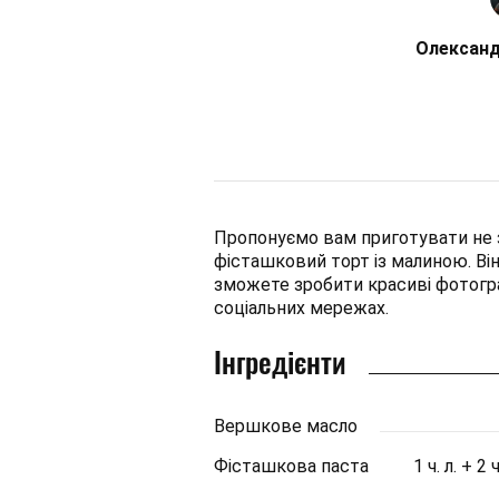
Олександ
Пропонуємо вам приготувати не 
фісташковий торт із малиною. Ві
зможете зробити красиві фотогра
соціальних мережах.
Інгредієнти
Вершкове масло
Фісташкова паста
1 ч. л. + 2