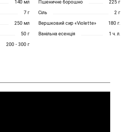
140 мл
Пшеничне борошно
225 г
7 г
Сіль
2 г
250 мл
Вершковий сир «Violette»
180 г.
50 г
Ванільна есенція
1 ч. л.
200 - 300 г