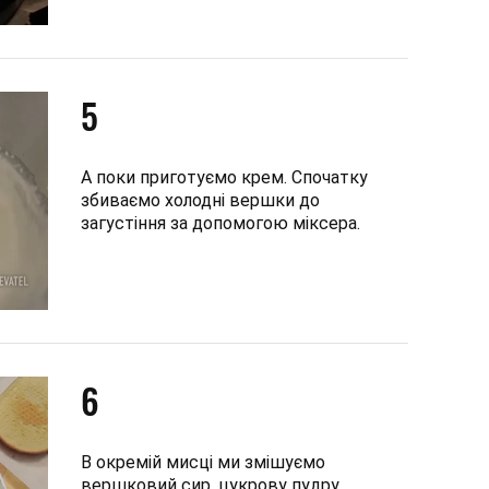
5
А поки приготуємо крем. Спочатку
збиваємо холодні вершки до
загустіння за допомогою міксера.
6
В окремій мисці ми змішуємо
вершковий сир, цукрову пудру,