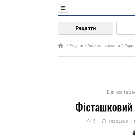
Рецепти
Рецепти
Випічка та десерти
Торти
Випічка та д
Фісташковий 
5
середньо