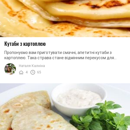
Кутаби з картоплею
Пропонуємо вам приготувати смачні, апетитні кутаби з
картоплею. Така страва стане відмінним перекусом для
великої родини. Ви навіть легко зможете ...
Наталя Калніна
4
65