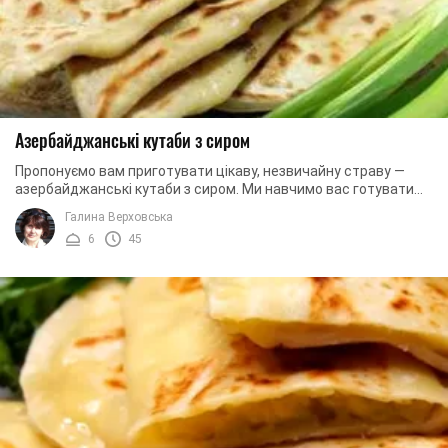
Азербайджанські кутаби з сиром
Пропонуємо вам приготувати цікаву, незвичайну страву —
азербайджанські кутаби з сиром. Ми навчимо вас готувати
м'яке, ніжне еластичне тісто. І так ...
Галина Верховська
6
45