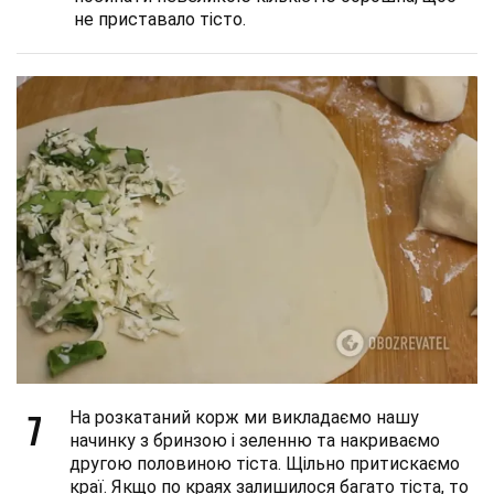
не приставало тісто.
7
На розкатаний корж ми викладаємо нашу
начинку з бринзою і зеленню та накриваємо
другою половиною тіста. Щільно притискаємо
краї. Якщо по краях залишилося багато тіста, то