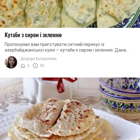
Кутаби з сиром і зеленню
Пропонуємо вам приготувати ситний перекус із
азербайджанської кухні — кутаби з сиром і зеленню. Дана
страва точно сподобається у вашій сім'ї та рідні ...
Ділдора Ботіралієва
6
55