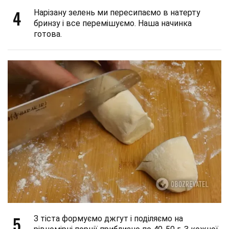
4
Нарізану зелень ми пересипаємо в натерту
бринзу і все перемішуємо. Наша начинка
готова.
5
З тіста формуємо джгут і поділяємо на