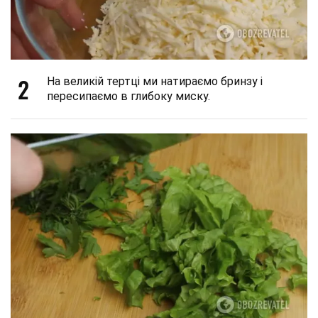
2
На великій тертці ми натираємо бринзу і
пересипаємо в глибоку миску.