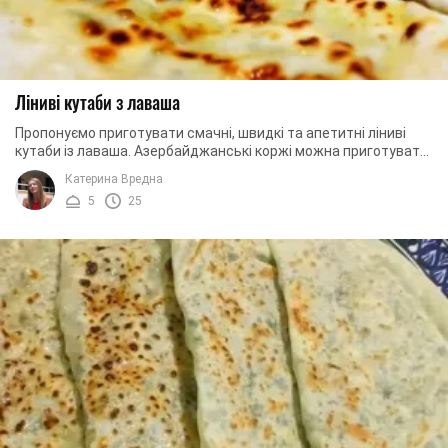
Ліниві кутаби з лаваша
Пропонуємо приготувати смачні, швидкі та апетитні ліниві
кутаби із лаваша. Азербайджанські коржі можна приготувати
максимально швидко з самого ...
Катерина Вредна
5
25