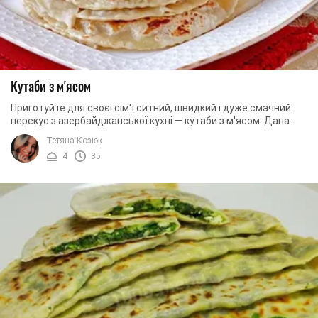
Кутаби з м'ясом
Приготуйте для своєї сім'ї ситний, швидкий і дуже смачний
перекус з азербайджанської кухні — кутаби з м'ясом. Дана
страва чимось нагадує наші ...
Тетяна Козюк
4
35