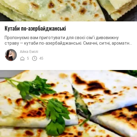
Кутаби по-азербайджанські
Пропонуємо вам приготувати для своєї сім'ї дивовижну
страву — кутаби по-азербайджанські. Смачні, ситні, ароматні
кутаби точно сподобаються вашим ...
Айка Емілі
5
45