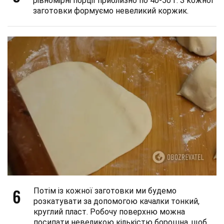
рівномірні порції приблизно по 40-50 г. З кожної
заготовки формуємо невеликий коржик.
6
Потім із кожної заготовки ми будемо
розкатувати за допомогою качалки тонкий,
круглий пласт. Робочу поверхню можна
посипати невеликою кількістю борошна, щоб