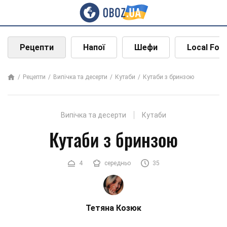
Рецепти
Напої
Шефи
Local Foo
Рецепти
Випічка та десерти
Кутаби
Кутаби з бринзою
Випічка та десерти
Кутаби
Кутаби з бринзою
4
середньо
35
Тетяна Козюк