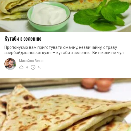
Кутаби з зеленню
Пропонуємо вам приготувати смачну, незвичайну, страву
азербайджанської кухні — кутаби з зеленню. Ви ніколи не чули
про ці апетитні ласощі? Тоді ...
Михайло Веган
4
45