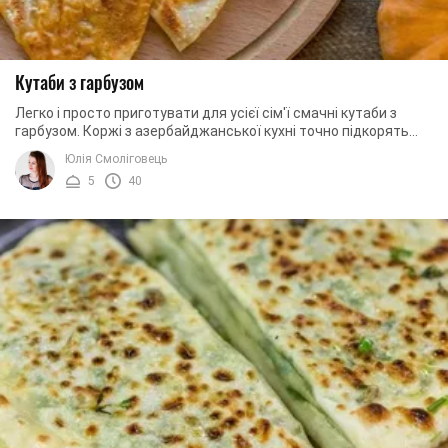
Кутаби з гарбузом
Легко і просто приготувати для усієї сім'ї смачні кутаби з
гарбузом. Коржі з азербайджанської кухні точно підкорять
ваші серця, і ви назавжди ...
Юлія Смоліговець
5
40