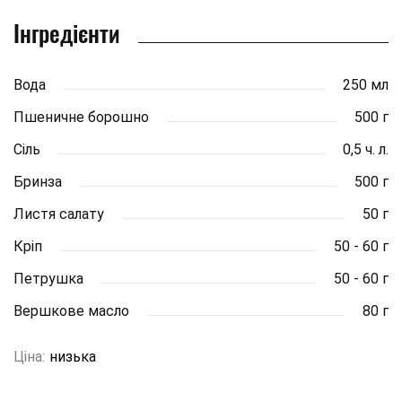
Інгредієнти
Вода
250 мл
Пшеничне борошно
500 г
Сіль
0,5 ч. л.
Бринза
500 г
Листя салату
50 г
Кріп
50 - 60 г
Петрушка
50 - 60 г
Вершкове масло
80 г
Ціна:
низька