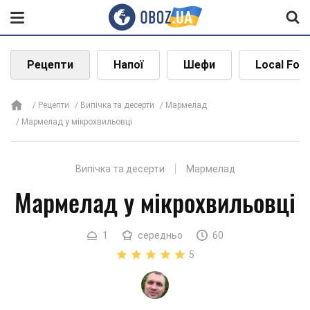
Рецепти
Напої
Шефи
Local Foo
Рецепти
Випічка та десерти
Мармелад
Мармелад у мікрохвильовці
Випічка та десерти
Мармелад
Мармелад у мікрохвильовці
1
середньо
60
5