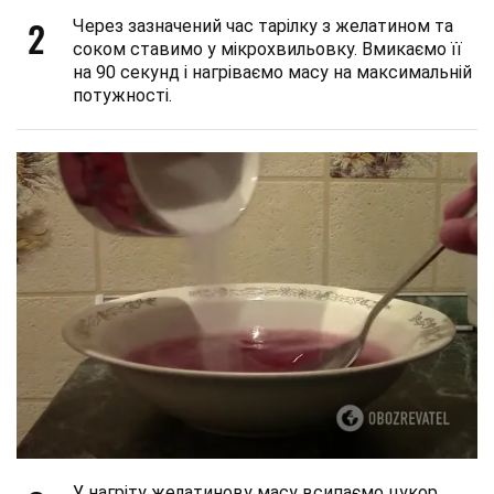
2
Через зазначений час тарілку з желатином та
соком ставимо у мікрохвильовку. Вмикаємо її
на 90 секунд і нагріваємо масу на максимальній
потужності.
У нагріту желатинову масу всипаємо цукор.