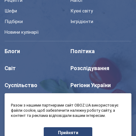
Рецепти
Напої
Шефи
Кухні світу
Підбірки
Інгрідієнти
Новини кулінарії
Блоги
Політика
Світ
Розслідування
Суспільство
Регіони України
Шоу
Спорт
Разом з нашими партнерами сайт OBOZ.UA використовує
файли cookie, щоб забезпечити належну роботу сайту, а
контент та реклама відповідали вашим інтересам.
Моя школа
Авто
Прийняти