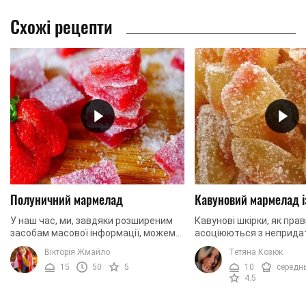
Схожі рецепти
Полуничний мармелад
Кавуновий мармелад і
У наш час, ми, завдяки розширеним
Кавунові шкірки, як прав
засобам масової інформації, можемо
асоціюються з неприда
побалувати себе різними десертами,
вживання відходами. А 
Вікторія Жмайло
Тетяна Козюк
на будь-який смак. Ви маєте
відреагуєте, якщо ми с
15
50
5
10
середн
можливість ...
що з них можна приготув
4.5