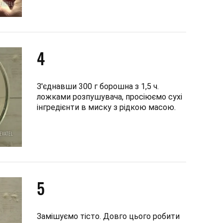
4
З'єднавши 300 г борошна з 1,5 ч.
ложками розпушувача, просіюємо сухі
інгредієнти в миску з рідкою масою.
5
Замішуємо тісто. Довго цього робити