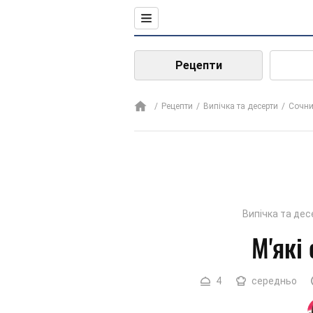
Рецепти
Рецепти
Випічка та десерти
Сочни
Випічка та дес
М'які
4
середньо