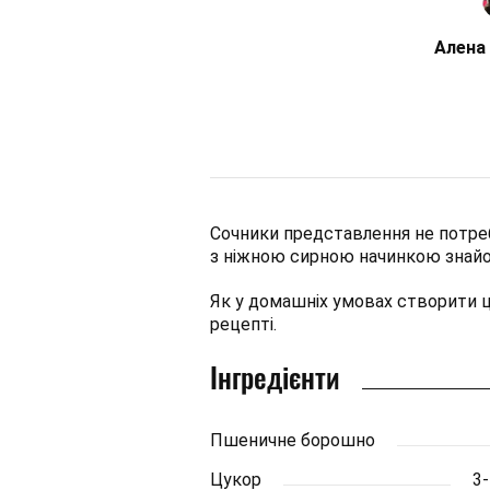
Алена 
Сочники представлення не потре
з ніжною сирною начинкою знай
Як у домашніх умовах створити ц
рецепті.
Інгредієнти
Пшеничне борошно
Цукор
3-