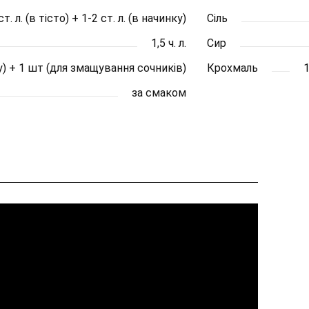
ст. л. (в тісто) + 1-2 ст. л. (в начинку)
Сіль
1,5 ч. л.
Сир
у) + 1 шт (для змащування сочників)
Крохмаль
1
за смаком