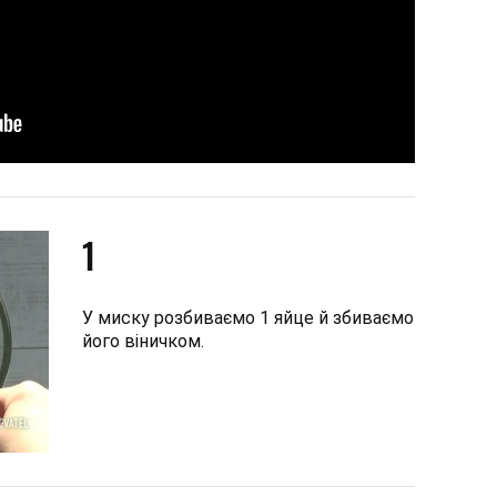
1
У миску розбиваємо 1 яйце й збиваємо
його віничком.