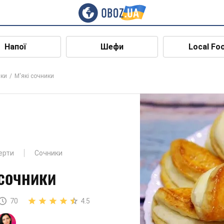
Напої
Шефи
Local Fo
ки
М'які сочники
ерти
Сочники
 сочники
70
4.5