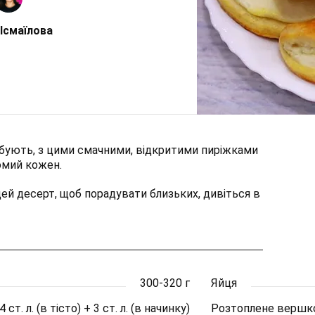
Ісмаїлова
бують, з цими смачними, відкритими пиріжками
омий кожен.
ей десерт, щоб порадувати близьких, дивіться в
300-320 г
Яйця
4 ст. л. (в тісто) + 3 ст. л. (в начинку)
Розтоплене вершк