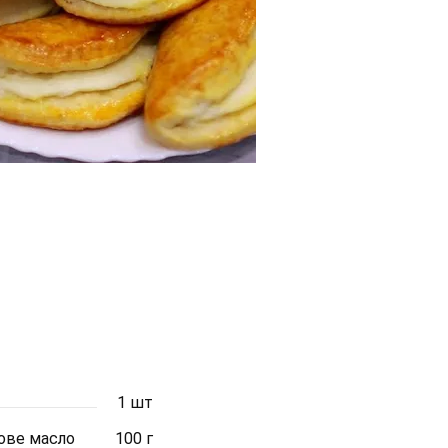
1 шт
ове масло
100 г