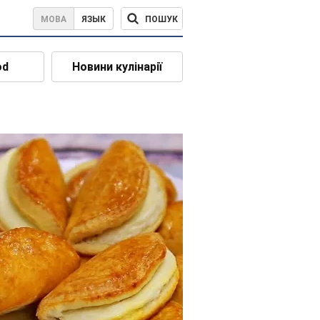
ПОШУК
МОВА
ЯЗЫК
od
Новини кулінарії