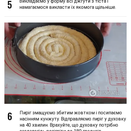
5
Викладаємо у форму всі джгути з тіста і
намагаємося викласти їх якомога щільніше.
6
Пиріг змащуємо збитим жовтком і посипаємо
насінням кунжуту. Відправляємо пиріг у духовку
на 40 хвилин. Врахуйте, що духовку потрібно