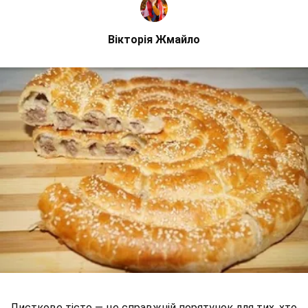
Вікторія Жмайло
Листкове тісто — це справжній порятунок для тих, хто