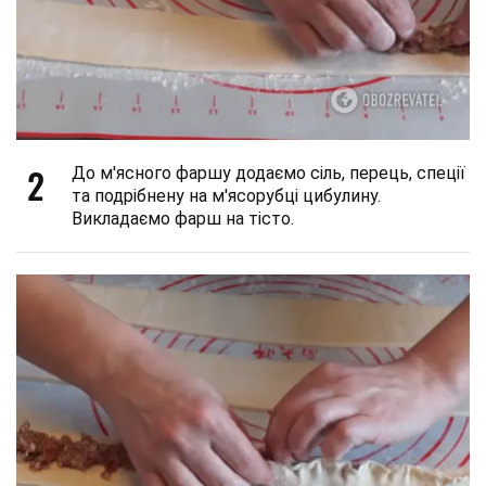
2
До м'ясного фаршу додаємо сіль, перець, спеції
та подрібнену на м'ясорубці цибулину.
Викладаємо фарш на тісто.