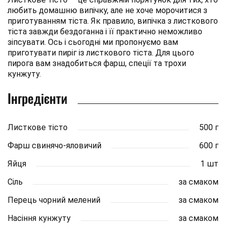
любить домашню випічку, але не хоче морочитися з
приготуванням тіста. Як правило, випічка з листкового
тіста завжди бездоганна і її практично неможливо
зіпсувати. Ось і сьогодні ми пропонуємо вам
приготувати пиріг із листкового тіста. Для цього
пирога вам знадобиться фарш, спеції та трохи
кунжуту.
Інгредієнти
Листкове тісто
500 г
Фарш свинячо-яловичий
600 г
Яйця
1 шт
Сіль
за смаком
Перець чорний мелений
за смаком
Насіння кунжуту
за смаком