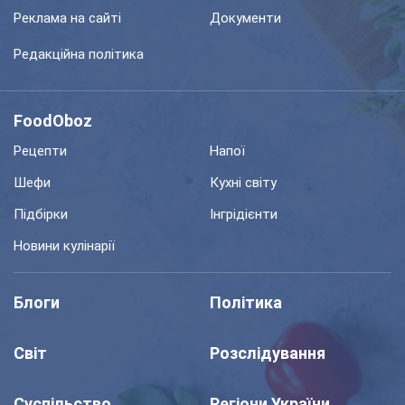
Реклама на сайті
Документи
Редакційна політика
FoodOboz
Рецепти
Напої
Шефи
Кухні світу
Підбірки
Інгрідієнти
Новини кулінарії
Блоги
Політика
Світ
Розслідування
Суспільство
Регіони України