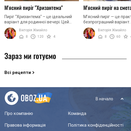
М'ясний пиріг "Хризантема"
М'ясний пиріг на смет
Пиріг "Хризантема" – це ідеальний
М'ясний пиріг — це пра
варіант для родинної вечері. Цей
безпрограшний варіант. 
пиріг настільки просто пекти, що
люблять усі без винятку
Вікторія Жмайло
Вікторія Жмайло
навіть складно повірити. А ось
хочемо запропонувати в
8
120
4
8
60
результат ...
рецепт ...
Зараз ми готуємо
Всі рецепти
В начало
Про компанію
Команда
Правова інформація
Політика конфіденційності