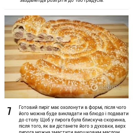
заздалегідь розігріти до 180 градусів.
7
Готовий пиріг має охолонути в формі, після чого
його можна буде викладати на блюдо і подавати
до столу. Щоб у пирога була блискуча скоринка,
після того, як ви дістанете його з духовки, верх
пирога можна змастити вершковим маслом.