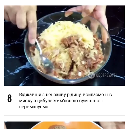
8
Віджавши з неї зайву рідину, всипаємо її в
миску з цибулево-м'ясною сумішшю і
перемішуємо.