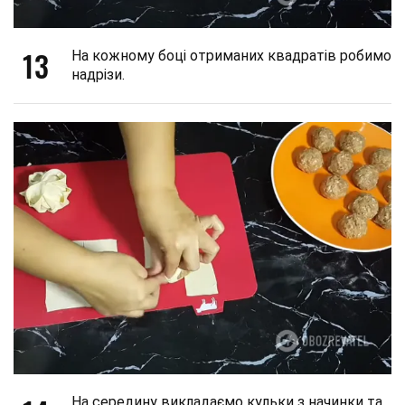
13
На кожному боці отриманих квадратів робимо
надрізи.
На середину викладаємо кульки з начинки та