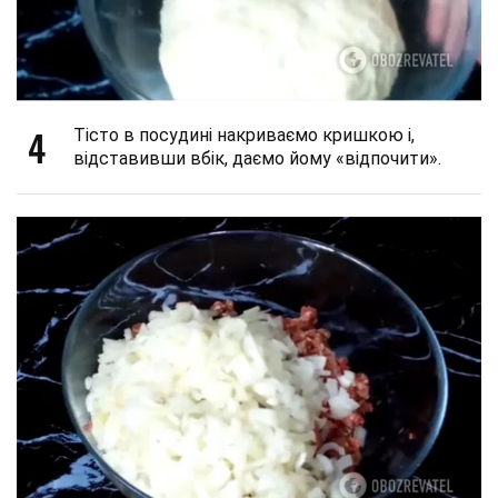
4
Тісто в посудині накриваємо кришкою і,
відставивши вбік, даємо йому «відпочити».