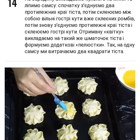
14
ліпимо самсу: спочатку з'єднуємо два
протилежних краї тіста, потім склеюємо між
собою вільні гострі кути вже склеєних ромбів,
потім знову з'єднуємо протилежні краї тіста і
склеюємо гострі кути. Отриману «квітку»
викладаємо на такий же шматочок тіста і
формуємо додаткові «пелюстки». Так, на одну
самсу ми витрачаємо два квадрати тіста.