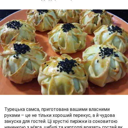
Турецька самса, приготована вашими власними
руками – це не тільки хороший перекус, а й чудова
закуска для гостей. Ці хрусткі пиріжки із соковитою
начинкою з м'яса, цибулі та картоплі вразять гостей як