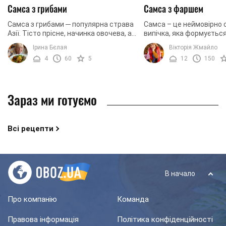
Самса з грибами
Самса з фаршем
Самса з грибами ─ популярна страва
Самса – це неймовірно
Азії. Тісто прісне, начинка овочева, а
випічка, яка формується
отже, такий рецепт годиться
із простого листкового 
Ірина Бєлая
Вікторія Жмайло
вегетаріанцям або людям, які
соковитої та ароматної
4
60
5
12
150
дотримуються ...
Вона має ...
Зараз ми готуємо
Всі рецепти
В начало
Про компанію
Команда
Правова інформація
Політика конфіденційності