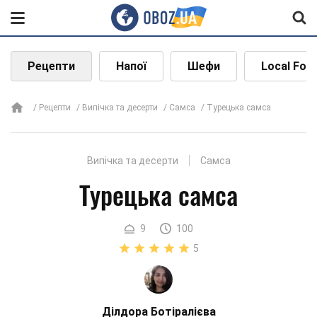
Рецепти
Напої
Шефи
Local Foo
Рецепти
Випічка та десерти
Самса
Турецька самса
Випічка та десерти
Самса
Турецька самса
9
100
5
Ділдора Ботіралієва