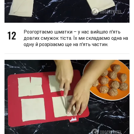
12
Розгортаємо шматки – у нас вийшло п'ять
довгих смужок тіста. Їх ми складаємо одна на
одну й розрізаємо ще на п'ять частин.