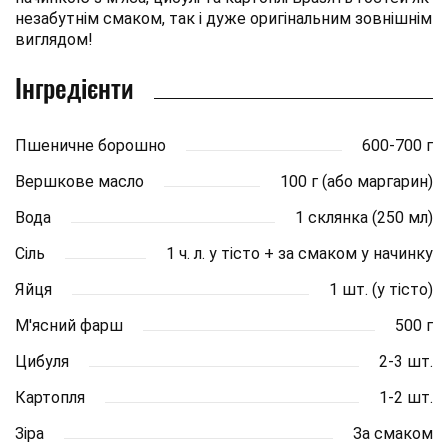
незабутнім смаком, так і дуже оригінальним зовнішнім
виглядом!
Інгредієнти
Пшеничне борошно
600-700 г
Вершкове масло
100 г (або маргарин)
Вода
1 склянка (250 мл)
Сіль
1 ч. л. у тісто + за смаком у начинку
Яйця
1 шт. (у тісто)
М'ясний фарш
500 г
Цибуля
2-3 шт.
Картопля
1-2 шт.
Зіра
За смаком