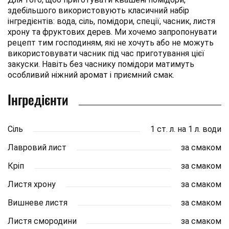
здебільшого використовують класичний набір
інгредієнтів: вода, сіль, помідори, спеції, часник, листя
хрону та фруктових дерев. Ми хочемо запропонувати
рецепт тим господиням, які не хочуть або не можуть
використовувати часник під час приготування цієї
закуски. Навіть без часнику помідори матимуть
особливий ніжний аромат і приємний смак.
Інгредієнти
Сіль
1 ст. л. на 1 л. води
Лавровий лист
за смаком
Кріп
за смаком
Листя хрону
за смаком
Вишневе листя
за смаком
Листя смородини
за смаком