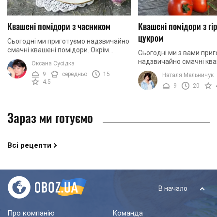
Квашені помідори з часником
Квашені помідори з гі
цукром
Сьогодні ми приготуємо надзвичайно
смачні квашені помідори. Окрім
Сьогодні ми з вами при
основного інгредієнту, нам ще
надзвичайно смачні ква
Оксана Сусідка
знадобляться додаткові, які
помідори за оригінальн
9
середньо
15
Наталя Мельничук
зроблять наші помідори ...
Окрім основного інгреді
4.5
9
20
знадобиться ...
Зараз ми готуємо
Всі рецепти
В начало
Про компанію
Команда