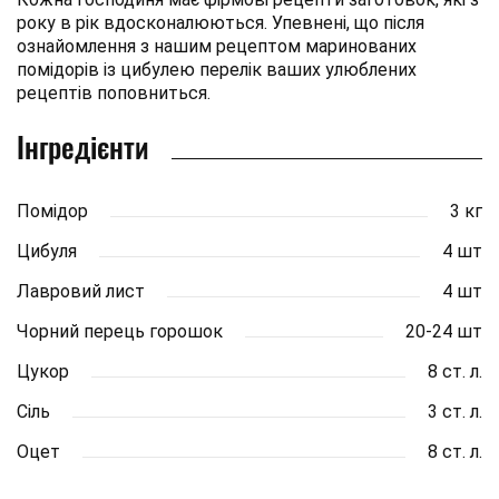
року в рік вдосконалюються. Упевнені, що після
ознайомлення з нашим рецептом маринованих
помідорів із цибулею перелік ваших улюблених
рецептів поповниться.
Інгредієнти
Помідор
3 кг
Цибуля
4 шт
Лавровий лист
4 шт
Чорний перець горошок
20-24 шт
Цукор
8 ст. л.
Сіль
3 ст. л.
Оцет
8 ст. л.