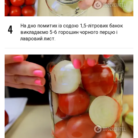
4
На дно помитих із содою 1,5-літрових банок
викладаємо 5-6 горошин чорного перцю і
лавровий лист.