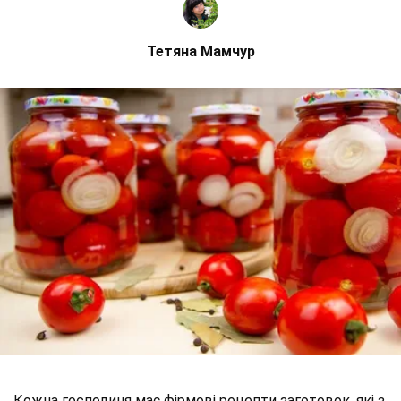
Тетяна Мамчур
Кожна господиня має фірмові рецепти заготовок, які з