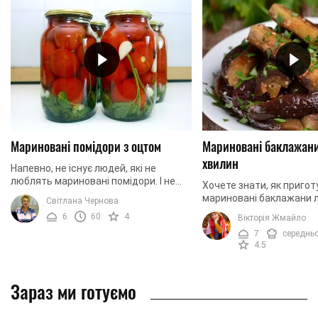
Мариновані помідори з оцтом
Мариновані баклажани
хвилин
Напевно, не існує людей, які не
люблять мариновані помідори. І не
Хочете знати, як приго
дивно, адже вони вдало доповнюють
мариновані баклажани л
Світлана Чернова
будь-яку страву на обідньому столі.
хвилин? Тоді сьогодніш
6
60
4
Вікторія Жмайло
Щоб взимку ...
швидкої і смачною заку
7
середнь
підготовлено спеціально 
4.5
Зараз ми готуємо