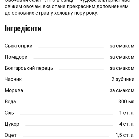
свіжим овочам, яка стане прекрасним доповненням
до основних страв у холодну пору року.
Інгредієнти
Свіжі огірки
за смаком
Помідори
за смаком
Болгарський перець
за смаком
Часник
2 зубчики
Морква
за смаком
Вода
300 мл
Сіль
1 ст. л.
Цукор
4 ст. л.
Оцет
1,5 ст. л.