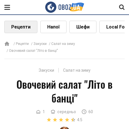
Рецепти
Напої
Шефи
Local Foo
Рецепти
Закуски
Салат на зиму
Овочевий салат "Літо в банці"
Закуски
Салат на зиму
Овочевий салат "Літо в
банці"
1
середньо
60
4.5