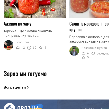
Аджика на зиму
Салат із морквою і пе
крупою
Аджика – це смачна пікантна
приправа, яку часто
Перловка є основою для
використовували до основних страв
закусок-гарнірів на зиму
FoodOboz
або до хліба. Вона достатньо пекуча,
простий, але дуже кори
12
60
4
Валентина Цуркан
але це надає їй особливо ...
овочів із перловкою в х
6
середнь
року позбавить ...
5
Зараз ми готуємо
Всі рецепти