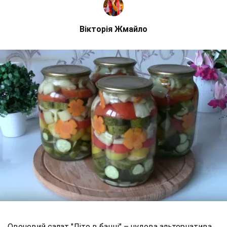
Вікторія Жмайло
Овочевий салат "Літо в банці" – чудова альтернатива