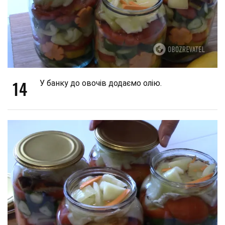
14
У банку до овочів додаємо олію.