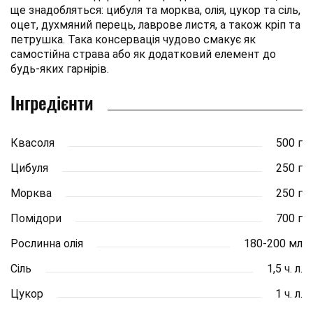
ще знадобляться: цибуля та морква, олія, цукор та сіль,
оцет, духмяний перець, лаврове листя, а також кріп та
петрушка. Така консервація чудово смакує як
самостійна страва або як додатковий елемент до
будь-яких гарнірів.
Інгредієнти
Квасоля
500 г
Цибуля
250 г
Морква
250 г
Помідори
700 г
Рослинна олія
180-200 мл
Сіль
1,5 ч. л.
Цукор
1 ч. л.