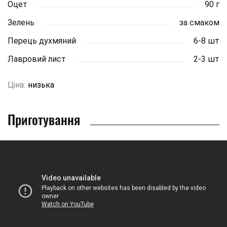
Оцет
90 г
Зелень
за смаком
Перець духмяний
6-8 шт
Лавровий лист
2-3 шт
Ціна:
низька
Приготування