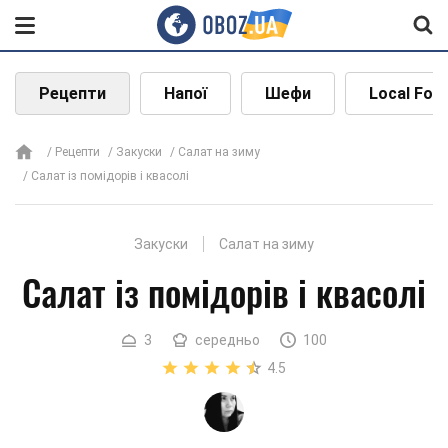
Рецепти
Напої
Шефи
Local Foo
Рецепти
Закуски
Салат на зиму
Салат із помідорів і квасолі
Закуски
Салат на зиму
Салат із помідорів і квасолі
3
середньо
100
4.5