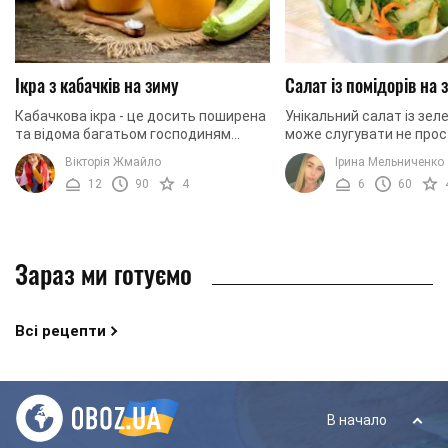
Ікра з кабачків на зиму
Салат із помідорів на 
Кабачкова ікра - це досить поширена
Унікальний салат із зел
та відома багатьом господиням
може слугувати не про
закуска. Це пов’язано з тим ,що ікра
«на сьогодні», його та
Вікторія Жмайло
Ірина Мельниченко
містить досить прості та доступні
консервувати як закуску
12
90
4
6
60
інгредієнти, ...
холодні ...
Зараз ми готуємо
Всі рецепти
В начало