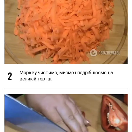
2
Моркву чистимо, миємо і подрібнюємо на
великій тертці.