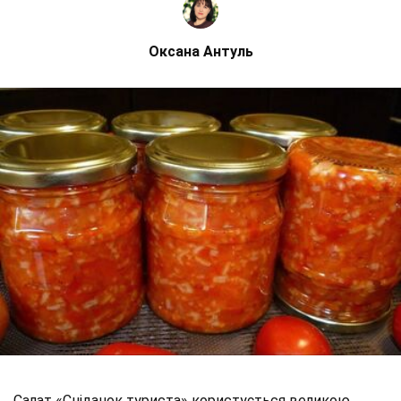
Оксана Антуль
Салат «Сніданок туриста» користується великою