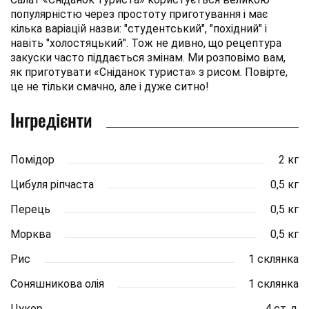
популярністю через простоту приготування і має
кілька варіацій назви: "студентський", "похідний" і
навіть "холостяцький". Тож не дивно, що рецептура
закуски часто піддається змінам. Ми розповімо вам,
як приготувати «Сніданок туриста» з рисом. Повірте,
це не тільки смачно, але і дуже ситно!
Інгредієнти
Помідор
2 кг
Цибуля ріпчаста
0,5 кг
Перець
0,5 кг
Морква
0,5 кг
Рис
1 склянка
Соняшникова олія
1 склянка
Цукор
4 ст. л.