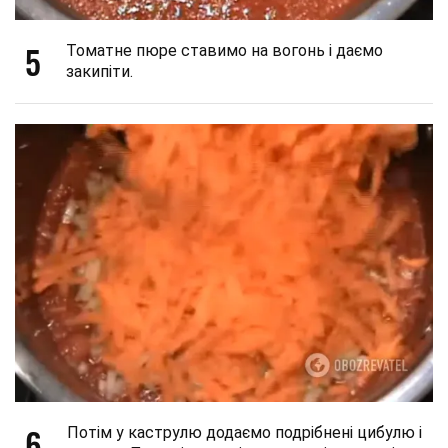
5
Томатне пюре ставимо на вогонь і даємо
закипіти.
6
Потім у каструлю додаємо подрібнені цибулю і