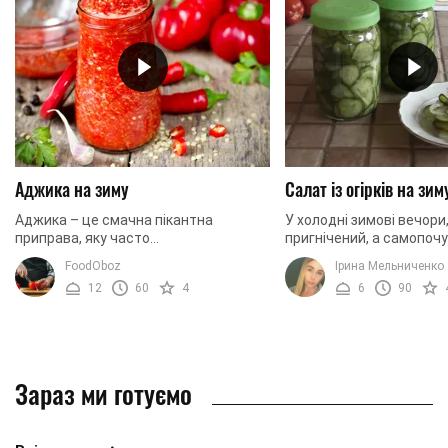
Аджика на зиму
Салат із огірків на зим
Аджика – це смачна пікантна
У холодні зимові вечори
приправа, яку часто
пригнічений, а самопоч
використовували до основних страв
кращого, ви можете сум
FoodOboz
Ірина Мельниченко
або до хліба. Вона достатньо пекуча,
можете внести позитивн
12
60
4
6
90
але це надає їй особливо ...
вашу сім'ю. ...
Зараз ми готуємо