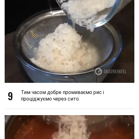
9
Тим часом добре промиваємо рис і
проціджуємо через сито.