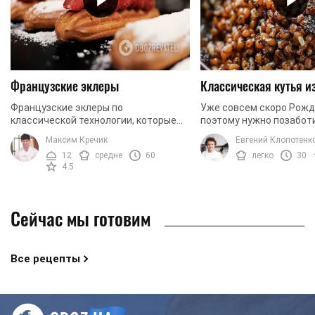
Французские эклеры
Классическая кутья 
Французские эклеры по
Уже совсем скоро Рожд
классической технологии, которые
поэтому нужно позаботи
легко можно приготовить дома.
будет ваша праздничная
Максим Кречик
Евгений Клопотенк
Сегодня мы готовим эклеры с
традиционный рецепт 
12
средне
60
легко
30
заварным кремом. Чтобы придать
настоящая пшеница, а та
4.5
крему ...
Сейчас мы готовим
Все рецепты