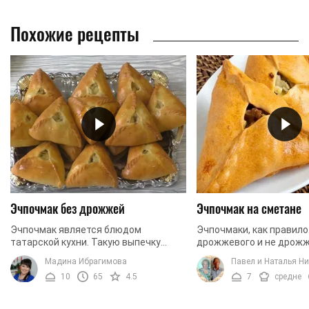
Похожие рецепты
Эчпочмак без дрожжей
Эчпочмак на сметане
Эчпочмак является блюдом
Эчпочмаки, как правило.
татарской кухни. Такую выпечку
дрожжевого и не дрожж
принято готовить как из дрожжевого
В данном рецепте мы б
Мадина Ибрагимова
Павел и Наталья Н
теста, так и без использования
использовать сметану и
10
65
4.5
7
средне
дрожжей. Не стоит считать, ...
чтобы наше тесто ...