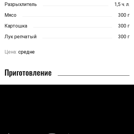
Разрыхлитель
1,5 ч. л.
Мясо
300 г
Картошка
300 г
Лук репчатый
300 г
Цена:
средне
Приготовление