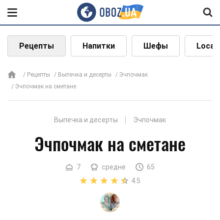
Рецепты
Напитки
Шефы
Local
Рецепты
Выпечка и десерты
Эчпочмак
Эчпочмак на сметане
Выпечка и десерты
Эчпочмак
Эчпочмак на сметане
7
средне
65
4.5