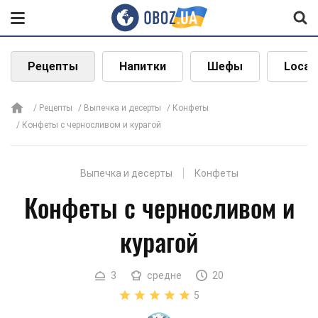
Рецепты
Напитки
Шефы
Local
Рецепты
Выпечка и десерты
Конфеты
Конфеты с черносливом и курагой
Выпечка и десерты
Конфеты
Конфеты с черносливом и
курагой
3
средне
20
5