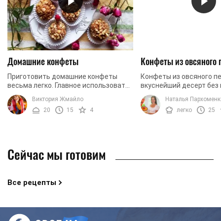
Домашние конфеты
Конфеты из овсяного 
Приготовить домашние конфеты
Конфеты из овсяного пе
весьма легко. Главное использовать
вкуснейший десерт без 
качественные ингредиенты и
понравится и взрослым,
Виктория Жмайло
Наталья Пархоменк
детально следовать нашему
Конфеты по этому реце
20
15
4
легко
25
рецепту. В результате у вас ...
получаются мягкими, ...
Сейчас мы готовим
Все рецепты