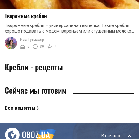
Творожные кребли
Творожные кребли – универсальная выпечка. Такие кребли
хорошо подавать с медом, вареньем или сгущенным молоком
к утреннему чаю или кофе. Если ...
Ида Гутмахер
5
30
4
Кребли - рецепты
Сейчас мы готовим
Все рецепты
В начало