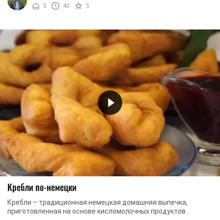
5
40
5
Кребли по-немецки
Кребли – традиционная немецкая домашняя выпечка,
приготовленная на основе кисломолочных продуктов
(сметаны, кефира, йогурта) и жареная во фритюре. ...