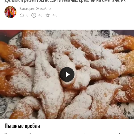
Делимся рецептом восхитительных креблей на сметане, их
воздушная текстура и мягкий вкус ...
Виктория Жмайло
6
40
4.5
Пышные кребли