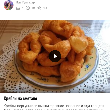
Ида Гутмахер
4
30
4.5
Кребли на сметане
Кребли, вергуны или пышки – разное название и один рецепт.