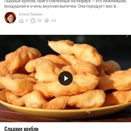
Пышные кребли, приготовленные на кефире – это нежнейшая,
воздушная и очень вкусная выпечка. Она порадует вас в
теплое летнее утро и поднимет ...
Елена Лакман
9
30
4.5
Сладкие кребли