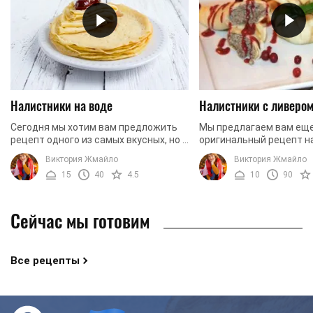
Налистники на воде
Налистники с ливеро
Сегодня мы хотим вам предложить
Мы предлагаем вам ещ
рецепт одного из самых вкусных, но в
оригинальный рецепт н
то же время самых легких в
соленой начинкой. Для
Виктория Жмайло
Виктория Жмайло
приготовлении завтраков. Сегодня
по данному рецепту мы
15
40
4.5
10
90
мы предлагаем вам ...
ливер, то есть ...
Сейчас мы готовим
Все рецепты