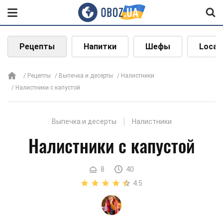
Рецепты
Напитки
Шефы
Local
Рецепты
Выпечка и десерты
Налистники
Налистники с капустой
Выпечка и десерты
Налистники
Налистники с капустой
8
40
4.5