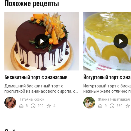
Похожие рецепты
Бисквитный торт с ананасами
Йогуртовый торт с ан
Домашний бисквитный торт с
Йогуртовый торт с биск
пропиткой из ананасового сиропа, с
нежным желе отлично п
нежным сливочным кремом и
качестве легкой летней
Татьяна Козюк
Жанна Решетицкая
кусочками консервированных
как для него не нужно г
8
200
4
9
360
ананасов – это в меру сладкий и ...
масляный крем или ...