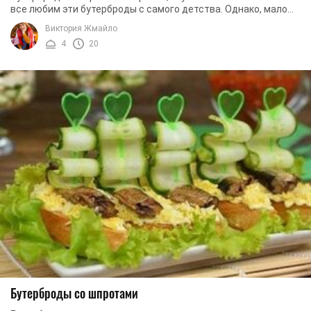
все любим эти бутерброды с самого детства. Однако, мало
кто задумывался над тем, что такое ...
Виктория Жмайло
4
20
Бутерброды со шпротами