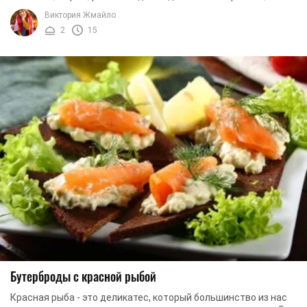
вкусная и сытная закуска, которая при умелой ...
Виктория Жмайло
2
15
Бутерброды с красной рыбой
Красная рыба - это деликатес, который большинство из нас