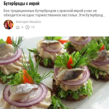
Бутерброды с икрой
Без традиционных бутербродов с красной икрой у нас не
обходится на одно торжественное застолье. Эти бутерброды
настолько всем нравятся, что их можно ...
Виктория Жмайло
4
15