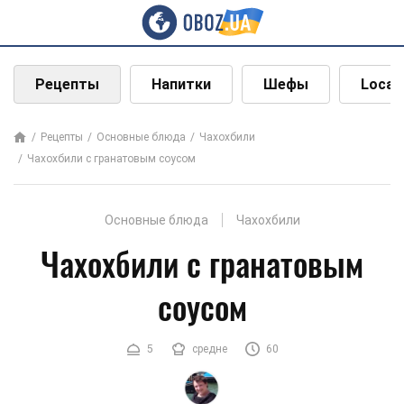
Рецепты
Напитки
Шефы
Local
Рецепты
Основные блюда
Чахохбили
Чахохбили с гранатовым соусом
Основные блюда
Чахохбили
Чахохбили с гранатовым
соусом
5
средне
60