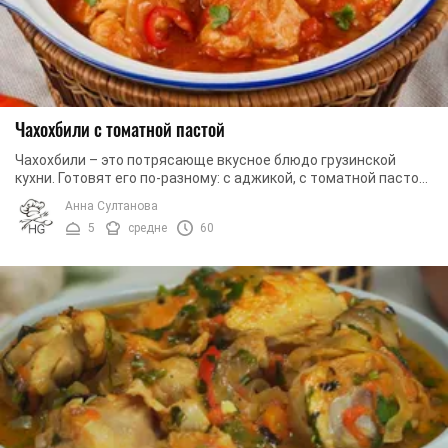
Чахохбили с томатной пастой
Чахохбили – это потрясающе вкусное блюдо грузинской
кухни. Готовят его по-разному: с аджикой, с томатной пастой,
с томатным соусом и даже с вином. ...
Анна Султанова
5
средне
60