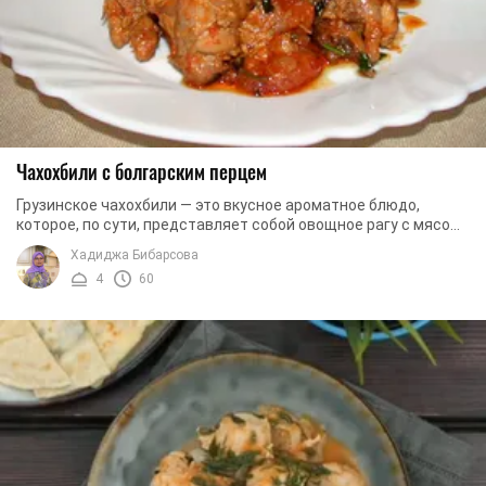
Чахохбили с болгарским перцем
Грузинское чахохбили — это вкусное ароматное блюдо,
которое, по сути, представляет собой овощное рагу с мясом.
Готовят это блюдо все по-разному: с ...
Хадиджа Бибарсова
4
60