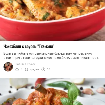
Чахохбили с соусом "Ткемали"
Если вы любите острые мясные блюда, вам непременно
стоит приготовить грузинское чахохбили, а для пикантности
добавить соус "Ткемали".
Татьяна Козюк
5
средне
60