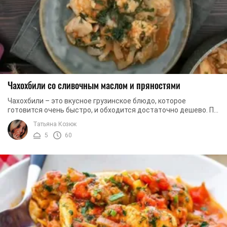
Чахохбили со сливочным маслом и пряностями
Чахохбили – это вкусное грузинское блюдо, которое
готовится очень быстро, и обходится достаточно дешево. По
большому счету, это ничто иное, как ...
Татьяна Козюк
5
60