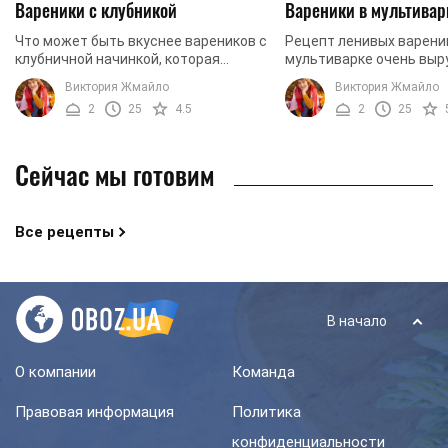
Вареники с клубникой
Вареники в мультивар
Что может быть вкуснее вареников с
Рецепт ленивых варени
клубничной начинкой, которая
мультиварке очень выру
сочится во все стороны, едва
когда нужно будет сде
Виктория Жмайло
Виктория Жмайло
откусываешь кусочек. Они
и полезный завтрак или
2
25
4.5
2
25
получаются в разы вкуснее, чем ...
питательный десерт. ...
Сейчас мы готовим
Все рецепты
В начало
О компании
Команда
Правовая информация
Политика
конфиденциальности