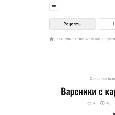
Рецепты
Рецепты
Основные блюда
Варени
Основные бл
Вареники с ка
4
40