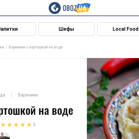
Напитки
Шефы
Local Food
ки
Вареники с картошкой на воде
юда
Вареники
ртошкой на воде
5