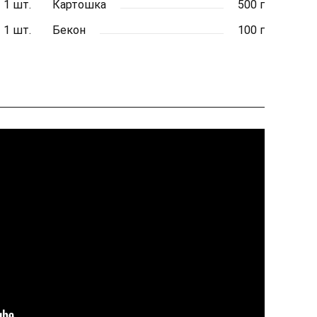
1 шт.
Картошка
500 г
1 шт.
Бекон
100 г