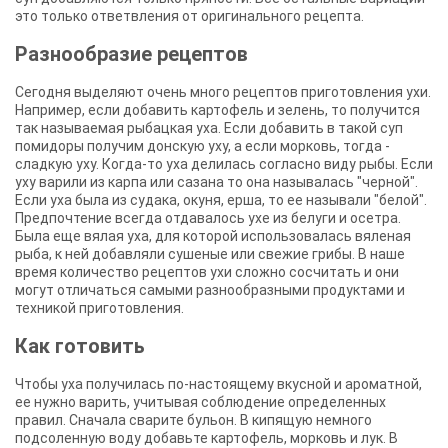
это только ответвления от оригинального рецепта.
Разнообразие рецептов
Сегодня выделяют очень много рецептов приготовления ухи.
Например, если добавить картофель и зелень, то получится
так называемая рыбацкая уха. Если добавить в такой суп
помидоры получим донскую уху, а если морковь, тогда -
сладкую уху. Когда-то уха делилась согласно виду рыбы. Если
уху варили из карпа или сазана то она называлась "черной".
Если уха была из судака, окуня, ерша, то ее называли "белой".
Предпочтение всегда отдавалось ухе из белуги и осетра.
Была еще вялая уха, для которой использовалась вяленая
рыба, к ней добавляли сушеные или свежие грибы. В наше
время количество рецептов ухи сложно сосчитать и они
могут отличаться самыми разнообразными продуктами и
техникой приготовления.
Как готовить
Чтобы уха получилась по-настоящему вкусной и ароматной,
ее нужно варить, учитывая соблюдение определенных
правил. Сначала сварите бульон. В кипящую немного
подсоленную воду добавьте картофель, морковь и лук. В