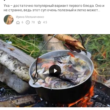
Уха – достаточно популярный вариант первого блюда. Оно и
не странно, ведь этот суп очень полезный и легко может
заменить на обеденном столе блюда из ...
Ирина Мельниченко
6
70
4.5