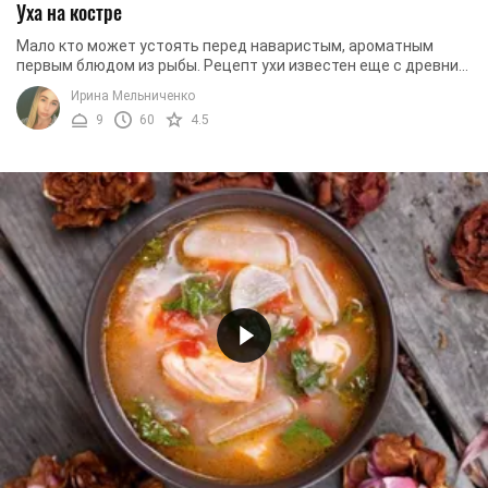
Уха на костре
Мало кто может устоять перед наваристым, ароматным
первым блюдом из рыбы. Рецепт ухи известен еще с древних
времен. Тогда ее готовили исключительно в ...
Ирина Мельниченко
9
60
4.5