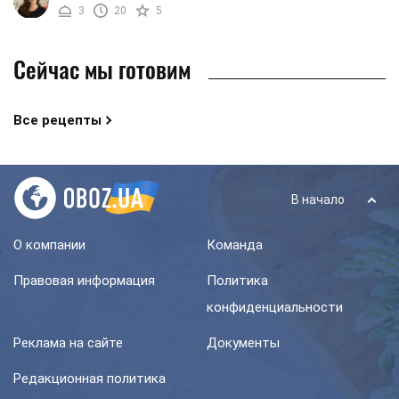
3
20
5
сыр, который ...
Сейчас мы готовим
Все рецепты
В начало
О компании
Команда
Правовая информация
Политика
конфиденциальности
Реклама на сайте
Документы
Редакционная политика