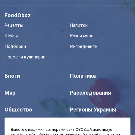
FoodOboz
Рецепты
Напитки
Шефы
Кухни мира
Подборки
Ингредиенты
Новости кулинарии
Блоги
Политика
Мир
Расследования
Общество
Регионы Украины
Шоу
Спорт
Вместе с нашими партнерами сайт OBOZ.UA использует
cookie, чтобы обеспечить должную работу сайта, а контент