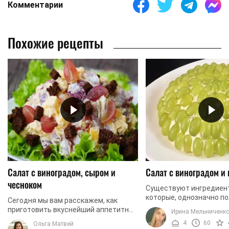
Комментарии
Похожие рецепты
Салат с виноградом, сыром и
Салат с виноградом и
чесноком
Существуют ингредиен
которые, однозначно п
Сегодня мы вам расскажем, как
некий «сумасшедший» м
приготовить вкуснейший аппетитный
Ирина Мельниченк
сочетание несочетаемо
салат, который называется «Сырный
4
60
Ольга Матвей
может пугать, ...
принц». В состав этого блюда входит