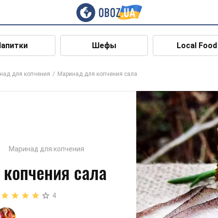
Напитки
Шефы
Local Food
над для копчения
Маринад для копчения сала
Маринад для копчения
 копчения сала
4