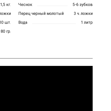
1,5 кг.
Чеснок
5-6 зубков
 ложки
Перец черный молотый
3 ч. ложки
10 шт.
Вода
1 литр
80 гр.