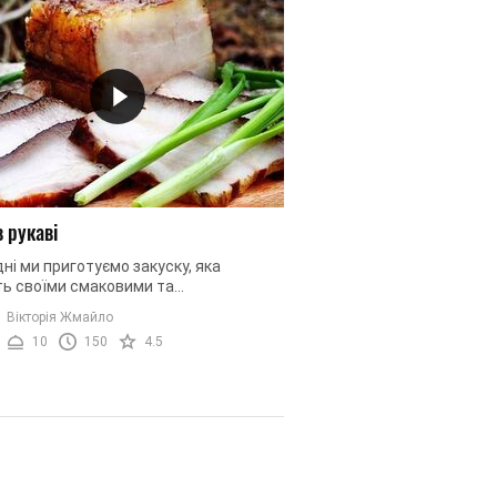
в рукаві
ні ми приготуємо закуску, яка
ть своїми смаковими та
тичними властивостями як жіночу,
Вікторія Жмайло
чоловічу стать. Сьогодні ми приготуємо
10
150
4.5