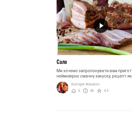
Сало
Ми хочемо запропонувати вам приго
неймовірно смачну закуску, рецепт як
надзвичайно давнє коріння. Сьогодні
Вікторія Жмайло
приготуємо ароматне сало ...
5
40
4.5