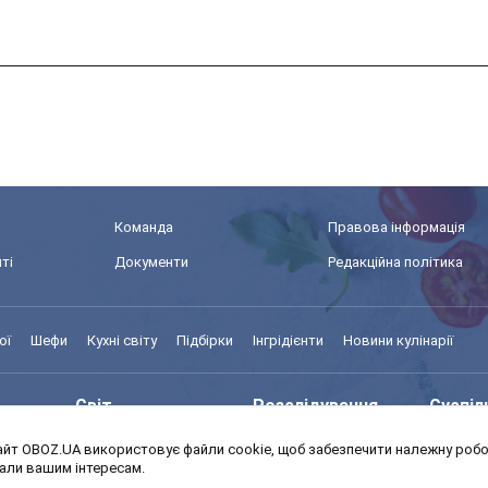
Команда
Правова інформація
ті
Документи
Редакційна політика
ої
Шефи
Кухні світу
Підбірки
Інгрідієнти
Новини кулінарії
Світ
Розслідування
Суспіл
йт OBOZ.UA використовує файли cookie, щоб забезпечити належну робот
Моя школа
Авто
MedOb
дали вашим інтересам.