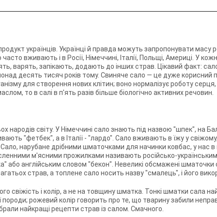
 продукт українців. Українці й правда можуть запропонувати масу
часто вживають і в Росії, Німеччині, Італії, Польщі, Америці. У ко
ять, варять, запікають, додають до інших страв. Цікавий факт: сал
над десять тисяч років тому. Свиняче сало — це дуже корисний п
анізму для створення нових клітин; воно нормалізує роботу серця, 
лом, то в салі в п'ять разів більше біологічно активних речовин.
х народів світу. У Німеччині сало знають під назвою "шпек", на Ба
ивають "фетбек", а в Італії - "лардо". Сало вживають в їжу у свіжом
Сало, нарубане дрібними шматочками для начинки ковбас, у нас в
исленними м'ясними прожилками називають російсько-українським
ка" або англійським словом "бекон". Невеликі обсмажені шматочки
агатьох страв, а топлене сало носить назву "смалець", і його вико
го свіжість і колір, а не на товщину шматка. Тонкі шматки сала н
 породи; рожевий колір говорить про те, що тварину забили непра
зібрали найкращі рецепти страв із салом. Смачного.