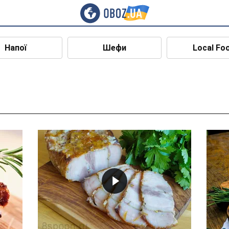
Напої
Шефи
Local Fo