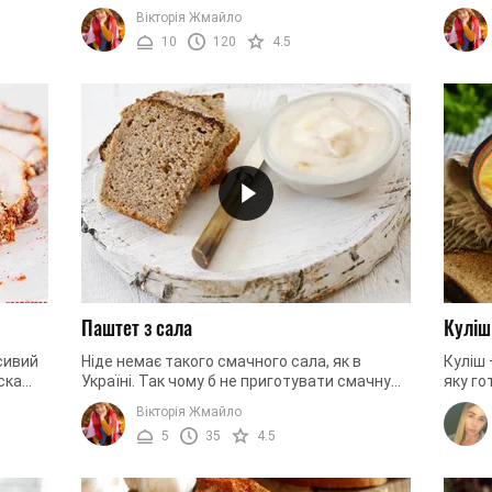
По-
сподобається усім без винятку вашим
Ну що 
Вікторія Жмайло
друзям та рідним. Страва легка у ...
дивно,
10
120
4.5
Паштет з сала
Куліш
сивий
Ніде немає такого смачного сала, як в
Куліш 
ска
Україні. Так чому б не приготувати смачну
яку го
 тому
домашню закуску з цього продукту?
готуют
Вікторія Жмайло
Рецептів існує величезна кількість: ...
цікавог
5
35
4.5