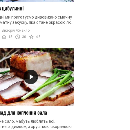
в цибулинні
дні ми приготуємо дивовижно смачну
матну закуску, яка стане окрасою як
ого, так і святкового столу. Ми
Вікторія Жмайло
уємо сало, але не ...
15
30
4.5
ад для копчення сала
е сало, мабуть люблять всі.
не, з димком, з хрусткою скоринкою.