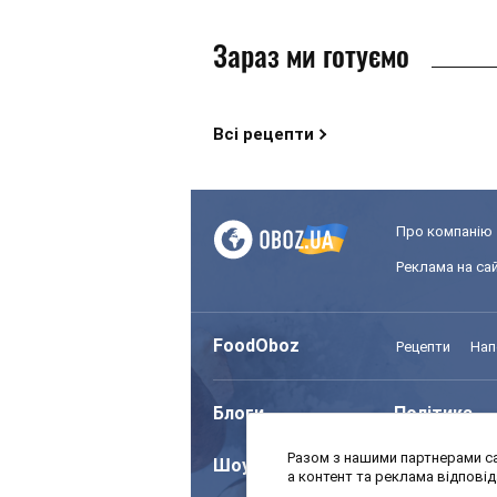
Зараз ми готуємо
Всі рецепти
Про компанію
Реклама на сай
FoodOboz
Рецепти
Нап
Блоги
Політика
Разом з нашими партнерами са
Шоу
Спорт
а контент та реклама відпові