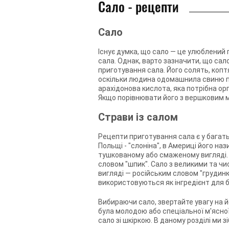
Сало - рецепти
Сало
Існує думка, що сало — це улюблений
сала. Однак, варто зазначити, що сало 
приготування сала. Його солять, копт
оскільки людина одомашнила свиню по
арахідонова кислота, яка потрібна орг
Якщо порівнювати його з вершковим мас
Страви із салом
Рецепти приготування сала є у багатьо
Польщі - "слоніна", в Америці його наз
тушкованому або смаженому вигляді. 
словом "шпик". Сало з великими та ч
вигляді — російським словом "грудин
використовуються як інгредієнт для б
Вибираючи сало, звертайте увагу на йо
була молодою або спеціальної м'ясної
сало зі шкіркою. В даному розділі ми 