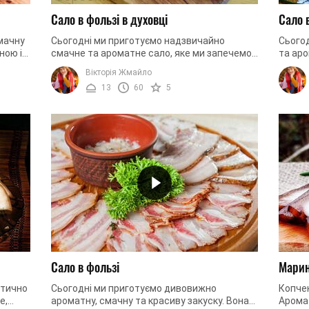
Сало в фользі в духовці
Сало 
мачну
Сьогодні ми приготуємо надзвичайно
Сього
ною і
смачне та ароматне сало, яке ми запечемо
та аро
.
в духовці. Закуска вийде надзвичайно
буденн
Вікторія Жмайло
апетитною та красивою. А який же ...
пригот
13
60
5
Сало в фользі
Марин
стично
Сьогодні ми приготуємо дивовижно
Копчен
е,
ароматну, смачну та красиву закуску. Вона
Аромат