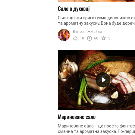
Сало в духовці
Сьогодні ми приготуємо дивовижно с
та ароматну закуску. Вона буде дореч
для святкових застіль, і для буденних
Вікторія Жмайло
Сьогодні ми приготуємо сало ...
10
60
5
Мариноване сало
Мариноване сало – це просто фанта
смачна та ароматна закуска. По-перш