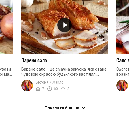
Варене сало
Сало 
тувати
Варене сало – це смачна закуска, яка стане
Сьогод
ої має
чудовою окрасою будь-якого застілля.
врази
Страва виходить ніжною, м’якою та
арома
Вікторія Жмайло
надзвичайно ароматною. Але попри це ...
так і 
7
60
5
...
Показати більше