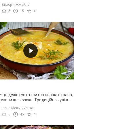
може бути смачніше? Однак, як не
Вікторія Жмайло
 коптити сало в домашніх ...
5
15
4
– це дуже густа і ситна перша страва,
тували ще козаки. Традиційно куліш
ь на багатті, так страва набуває
Ірина Мельниченко
о смаку і ...
6
45
4