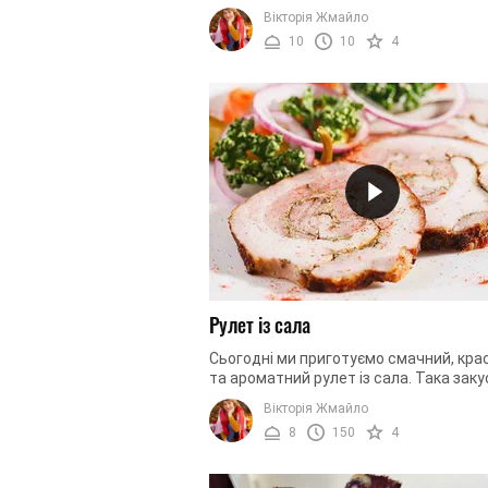
вона надзвичайно ситна та поживна. 
Вікторія Жмайло
друге, вона має надзвичайно ...
10
10
4
Рулет із сала
Сьогодні ми приготуємо смачний, кра
та ароматний рулет із сала. Така заку
стане окрасою будь-якого застілля, в
Вікторія Жмайло
числі святкового. Усі ...
8
150
4