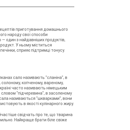
 рецептів приготування домашнього
жного народу свої способи
о — один з найдавніших продуктів,
родукт. У ньому міститься
печінки, сприяє підтримці тонусу.
лканах сало називають "сланіна", в
у, солоному, копченому, вареному,
 країні часто називають німецьким
 словом "підчеревина", в засоленому
 сала називаються "шкварками", вони
ристовують в якості кулінарного жиру.
айчастіше свідчать про те, що тварина
вильно. Найкраще брати біле свіже