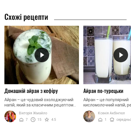
Схожі рецепти
Домашній айран з кефіру
Айран по-турецьки
Айран – це чудовий охолоджуючий
Айран – це популярний
напій, який за класичним рецептом
кисломолочний напій, р
готують на основі йогурту та води. Як
виник у тюркських народ
Вікторія Жмайло
Ксенія Акбінгюл
правило, сюди також додають сіль
ми пропонуємо вам при
7
15
4.5
1
середнь
та за ...
айран за класичним ...