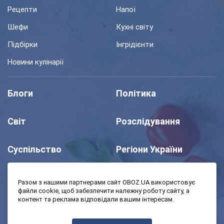
Рецепти
Напої
Шефи
Кухні світу
Підбірки
Інгрідієнти
Новини кулінарії
Блоги
Політика
Світ
Розслідування
Суспільство
Регіони України
Шоу
Спорт
Разом з нашими партнерами сайт OBOZ.UA використовує
файли cookie, щоб забезпечити належну роботу сайту, а
контент та реклама відповідали вашим інтересам.
Моя школа
Авто