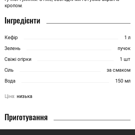
кропом.
Інгредієнти
Кефір
1 л
Зелень
пучок
Свіжі огірки
1 шт
Сіль
за смаком
Вода
150 мл
Ціна:
низька
Приготування