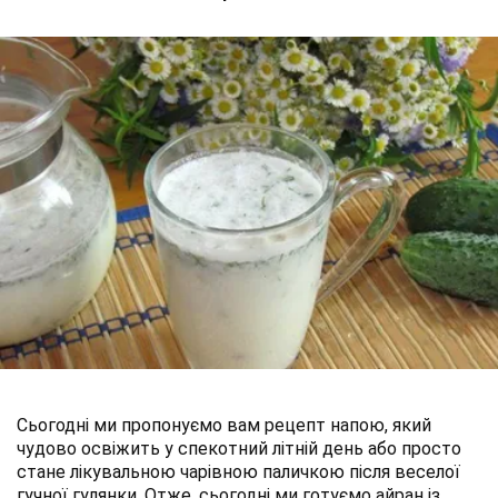
Сьогодні ми пропонуємо вам рецепт напою, який
чудово освіжить у спекотний літній день або просто
стане лікувальною чарівною паличкою після веселої
гучної гулянки. Отже, сьогодні ми готуємо айран із