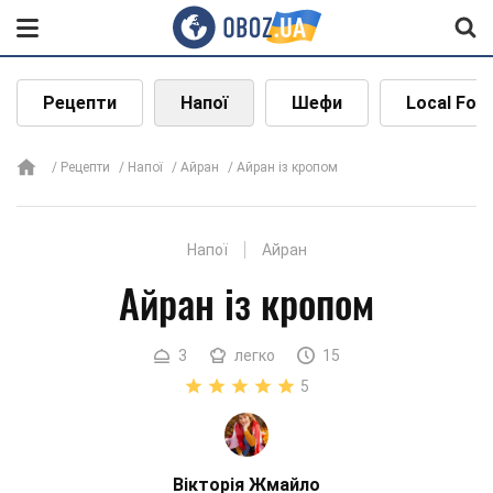
Рецепти
Напої
Шефи
Local Foo
Рецепти
Напої
Айран
Айран із кропом
Напої
Айран
Айран із кропом
3
легко
15
5
Вікторія Жмайло