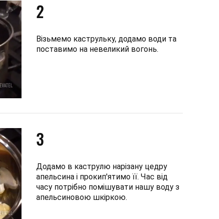
2
Візьмемо каструльку, додамо води та
поставимо на невеликий вогонь.
3
Додамо в каструлю нарізану цедру
апельсина і прокип'ятимо її. Час від
часу потрібно помішувати нашу воду з
апельсиновою шкіркою.