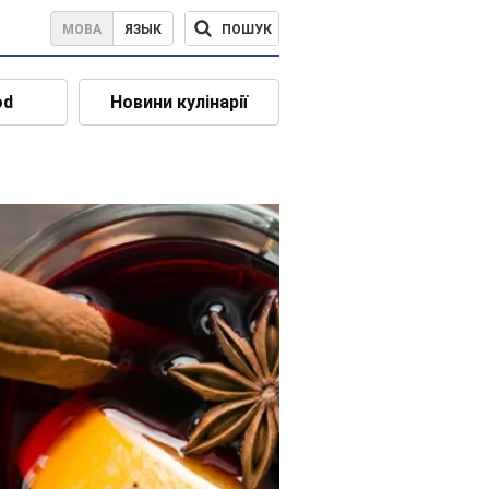
ПОШУК
МОВА
ЯЗЫК
od
Новини кулінарії