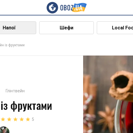
Напої
Шефи
Local Fo
ейн із фруктами
Глінтвейн
 із фруктами
5