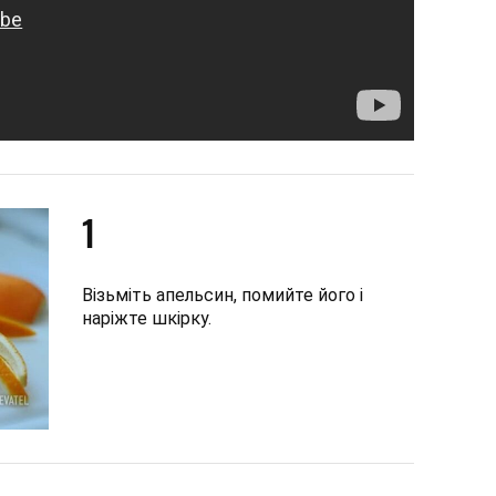
1
Візьміть апельсин, помийте його і
наріжте шкірку.