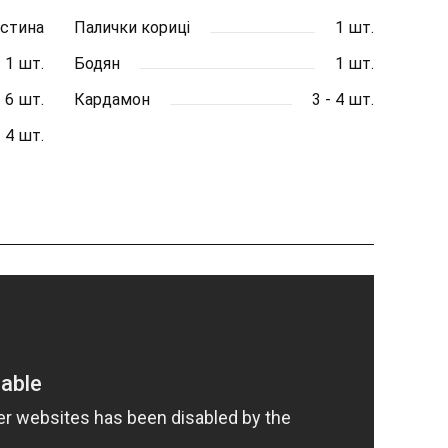
астина
Палички кориці
1 шт.
1 шт.
Бодян
1 шт.
- 6 шт.
Кардамон
3 - 4 шт.
- 4 шт.