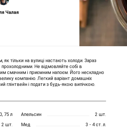
ля Чалая
, як тільки на вулиці настають холоди. Зараз
ь прохолодними. Не відмовляйте собі в
цим смачним і приємним напоєм. Його нескладно
 велику компанію. Легкий варіант домашніх
й глінтвейн і подати з будь-якою випічкою.
0, 75 л
Апельсин
2 шт.
2 шт.
Мед
3 - 4 ст. л.