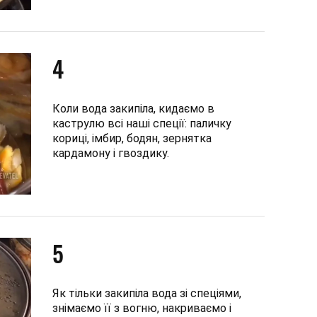
4
Коли вода закипіла, кидаємо в
каструлю всі наші спеції: паличку
кориці, імбир, бодян, зернятка
кардамону і гвоздику.
5
Як тільки закипіла вода зі спеціями,
знімаємо її з вогню, накриваємо і