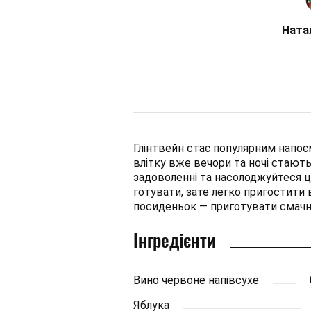
Ната
Глінтвейн стає популярним напоєм
влітку вже вечори та ночі стают
задоволенні та насолоджуйтеся 
готувати, зате легко пригостити
посиденьок — приготувати смачни
Інгредієнти
Вино червоне напівсухе
Яблука