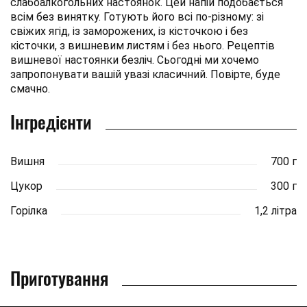
слабоалкогольних настоянок. Цей напій подобається
всім без винятку. Готують його всі по-різному: зі
свіжих ягід, із заморожених, із кісточкою і без
кісточки, з вишневим листям і без нього. Рецептів
вишневої настоянки безліч. Сьогодні ми хочемо
запропонувати вашій увазі класичний. Повірте, буде
смачно.
Інгредієнти
Вишня
700 г
Цукор
300 г
Горілка
1,2 літра
Приготування