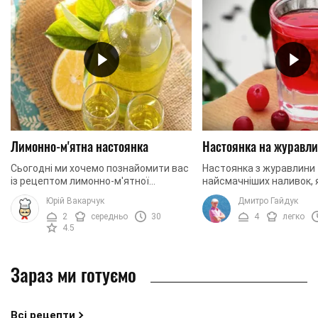
Лимонно-м'ятна настоянка
Настоянка на журавли
Сьогодні ми хочемо познайомити вас
Настоянка з журавлини 
із рецептом лимонно-м'ятної
найсмачніших наливок, 
настоянки. Рецепт простий і дуже
любителі слабоалкоголь
Юрій Вакарчук
Дмитро Гайдук
доступний. Вам знадобиться горілка,
Для того, щоб приготув
2
середньо
30
4
легко
лимони, трохи ...
настоянку, вам ...
4.5
Зараз ми готуємо
Всі рецепти